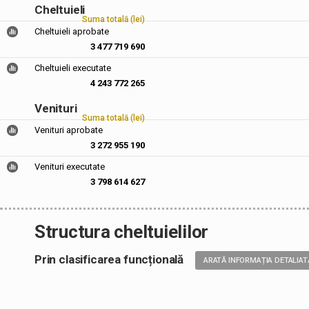
Cheltuieli
Suma totală (lei)
Cheltuieli aprobate
3 477 719 690
Cheltuieli executate
4 243 772 265
Venituri
Suma totală (lei)
Venituri aprobate
3 272 955 190
Venituri executate
3 798 614 627
Structura cheltuielilor
Prin clasificarea funcțională
ARATĂ INFORMAȚIA DETALIAT