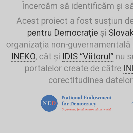
Încercăm să identificăm și să
Acest proiect a fost susțiun d
pentru Democrație
și
Slova
organizația non-guvernamentală ș
INEKO
, cât și
IDIS ”Viitorul”
nu su
portalelor create de către
I
corectitudinea datelor