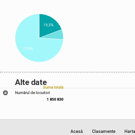
19,3%
73,9%
Alte date
Suma totală
Numărul de locuitori
1 850 830
Acasă
Clasamente
Hart