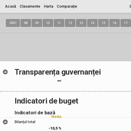
Acasă
Clasamente
Harta
Comparație
2007
08
09
10
11
12
13
14
15
16
17
Transparența guvernanței
–
Indicatori de buget
Indicatori de bază
Media
Bilanțul total
-10,5 %