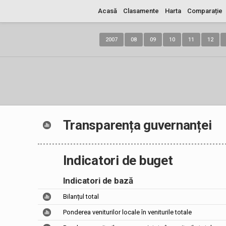
Acasă
Clasamente
Harta
Comparație
2007
08
09
10
11
12
Transparența guvernanței
Indicatori de buget
Indicatori de bază
Bilanțul total
Ponderea veniturilor locale în veniturile totale