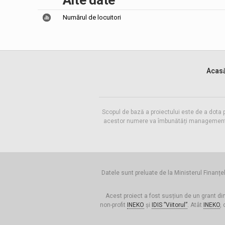
Alte date
Numărul de locuitori
Acas
Scopul de bază a proiectului este de a dota 
acestor numere va îmbunătăți managementul f
Datele sunt preluate de la Ministerul Finanțel
Acest proiect a fost susțiun de un grant di
non-profit
INEKO
și
IDIS ”Viitorul”
. Atât
INEKO
, 