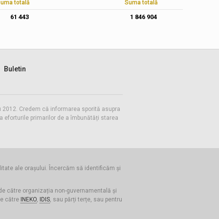
uma totală
Suma totală
61 443
1 846 904
Buletin
 cu 2012. Credem că informarea sporită asupra
eforturile primarilor de a îmbunătăți starea
litate ale orașului. Încercăm să identificăm și
 de către organizația non-guvernamentală și
de către
INEKO
,
IDIS
, sau părți terțe, sau pentru