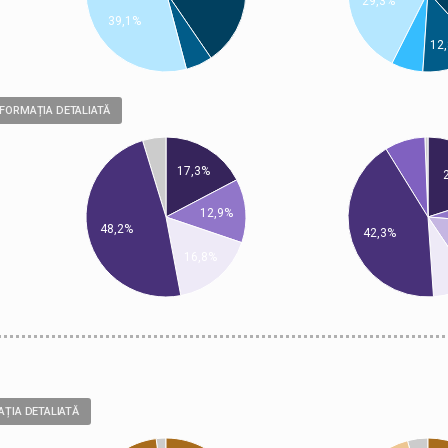
29,3%
39,1%
12
NFORMAȚIA DETALIATĂ
17,3%
12,9%
48,2%
42,3%
16,8%
AȚIA DETALIATĂ