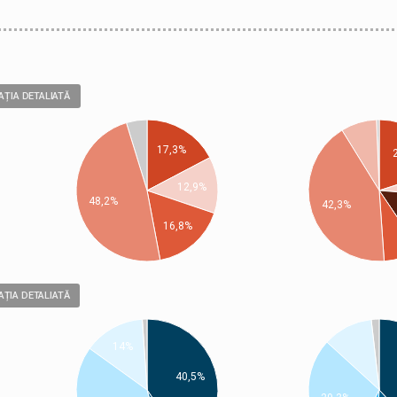
AȚIA DETALIATĂ
17,3%
12,9%
48,2%
42,3%
16,8%
ȚIA DETALIATĂ
14%
40,5%