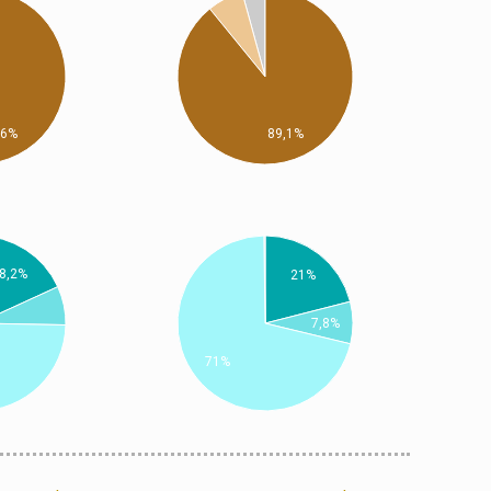
,6%
89,1%
8,2%
21%
7,8%
71%