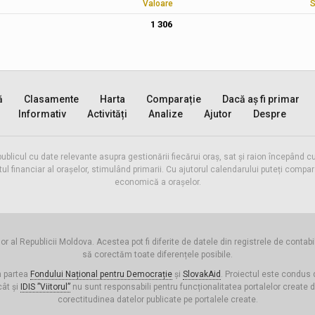
Valoare
S
1 306
ă
Clasamente
Harta
Comparație
Dacă aș fi primar
Informativ
Activități
Analize
Ajutor
Despre
publicul cu date relevante asupra gestionării fiecărui oraș, sat și raion începând
inanciar al orașelor, stimulând primarii. Cu ajutorul calendarului puteți compara 
economică a orașelor.
or al Republicii Moldova. Acestea pot fi diferite de datele din registrele de contabi
să corectăm toate diferențele posibile.
n partea
Fondului Național pentru Democrație
și
SlovakAid
. Proiectul este condus
cât și
IDIS ”Viitorul”
nu sunt responsabili pentru funcționalitatea portalelor create 
corectitudinea datelor publicate pe portalele create.