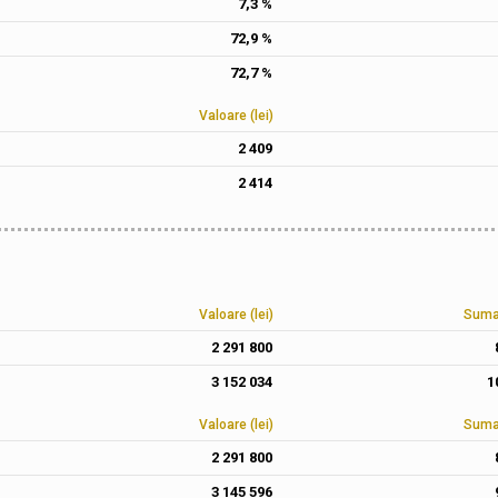
7,3 %
72,9 %
72,7 %
Valoare (lei)
2 409
2 414
Valoare (lei)
Suma 
2 291 800
3 152 034
1
Valoare (lei)
Suma 
2 291 800
3 145 596