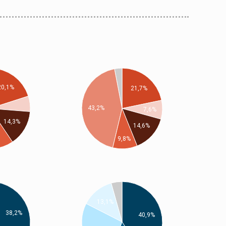
20,1%
21,7%
43,2%
7,6%
14,3%
14,6%
9,8%
13,1%
38,2%
40,9%