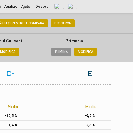
i
Analize
Ajutor
Despre
ĂUGAȚI PENTRU A COMPARA
DESCARCA
nul Causeni
Primaria
MODIFICĂ
ELIMINĂ
MODIFICĂ
C-
E
Media
Media
-10,5 %
-9,2 %
1,4 %
2,3 %