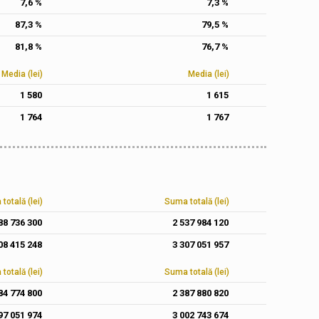
7,6 %
7,3 %
87,3 %
79,5 %
81,8 %
76,7 %
Media (lei)
Media (lei)
1 580
1 615
1 764
1 767
totală (lei)
Suma totală (lei)
88 736 300
2 537 984 120
08 415 248
3 307 051 957
totală (lei)
Suma totală (lei)
84 774 800
2 387 880 820
97 051 974
3 002 743 674