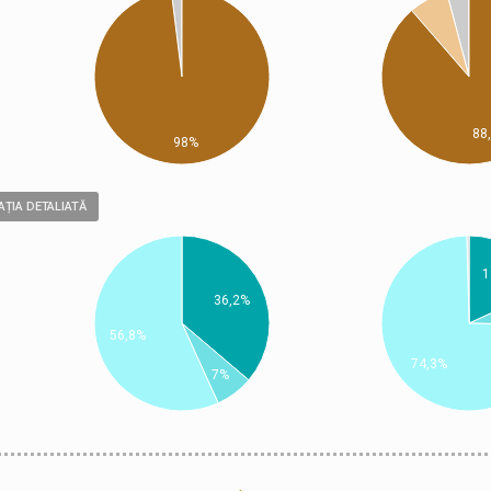
88
98%
ȚIA DETALIATĂ
1
36,2%
56,8%
74,3%
7%