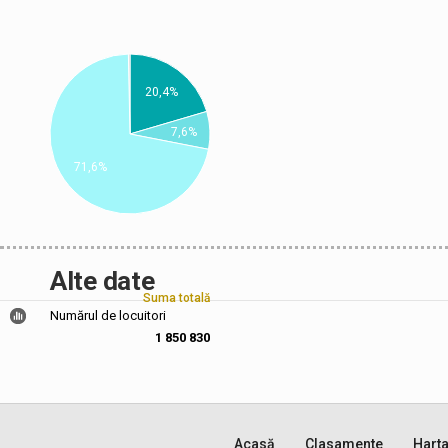
20,4%
7,6%
71,6%
Alte date
Suma totală
Numărul de locuitori
1 850 830
Acasă
Clasamente
Hart