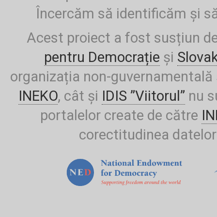
Încercăm să identificăm și să
Acest proiect a fost susțiun d
pentru Democrație
și
Slova
organizația non-guvernamentală ș
INEKO
, cât și
IDIS ”Viitorul”
nu su
portalelor create de către
I
corectitudinea datelor