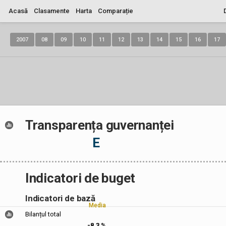
Acasă
Clasamente
Harta
Comparație
2007
08
09
10
11
12
13
14
15
16
17
Transparența guvernanței
E
Indicatori de buget
Indicatori de bază
Media
Bilanțul total
-8,3 %