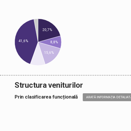
20,7%
41,6%
8,8%
15,6%
Structura veniturilor
Prin clasificarea funcțională
ARATĂ INFORMAȚIA DETALIAT