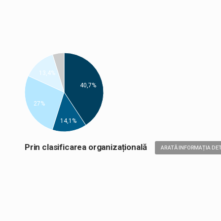
13,4%
40,7%
27%
14,1%
Prin clasificarea organizațională
ARATĂ INFORMAȚIA DET