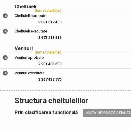
Cheltuieli
Suma totală (lei)
Cheltuieli aprobate
3 081 617 400
Cheltuieli executate
3 673 218 415
Venituri
Suma totală (lei)
Venituri aprobate
2 901 403 800
Venituri executate
3 367 432 770
Structura cheltuielilor
Prin clasificarea funcțională
ARATĂ INFORMAȚIA DETALIAT