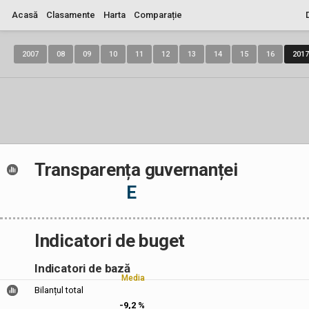
Acasă
Clasamente
Harta
Comparație
2007
08
09
10
11
12
13
14
15
16
2017
Transparența guvernanței
E
Indicatori de buget
Indicatori de bază
Media
Bilanțul total
-9,2 %