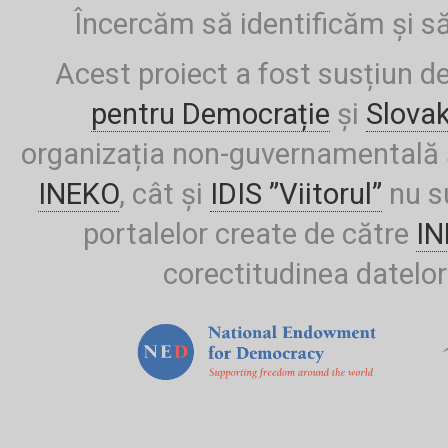
Încercăm să identificăm și să
Acest proiect a fost susțiun d
pentru Democrație
și
Slova
organizația non-guvernamentală ș
INEKO
, cât și
IDIS ”Viitorul”
nu su
portalelor create de către
I
corectitudinea datelor