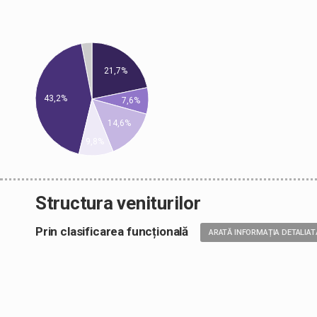
21,7%
43,2%
7,6%
14,6%
9,8%
Structura veniturilor
Prin clasificarea funcțională
ARATĂ INFORMAȚIA DETALIAT