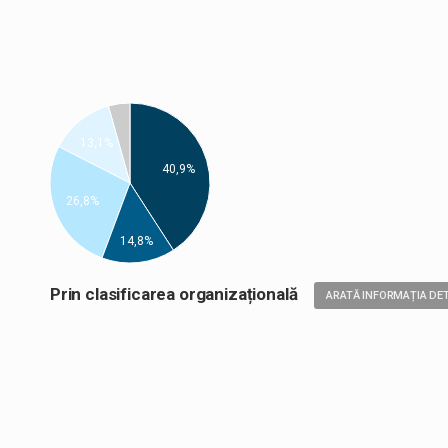
13,1%
40,9%
26,8%
14,8%
Prin clasificarea organizațională
ARATĂ INFORMAȚIA DET