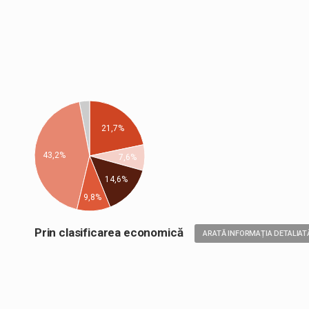
21,7%
43,2%
7,6%
14,6%
9,8%
Prin clasificarea economică
ARATĂ INFORMAȚIA DETALIAT