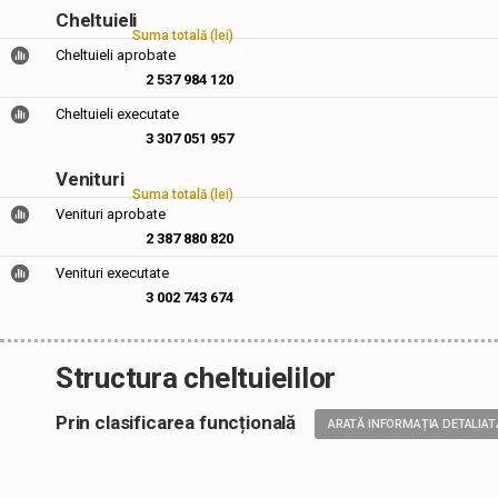
Cheltuieli
Suma totală (lei)
Cheltuieli aprobate
2 537 984 120
Cheltuieli executate
3 307 051 957
Venituri
Suma totală (lei)
Venituri aprobate
2 387 880 820
Venituri executate
3 002 743 674
Structura cheltuielilor
Prin clasificarea funcțională
ARATĂ INFORMAȚIA DETALIAT