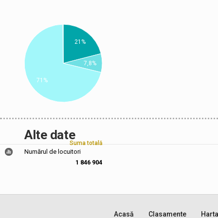
21%
7,8%
71%
Alte date
Suma totală
Numărul de locuitori
1 846 904
Acasă
Clasamente
Hart