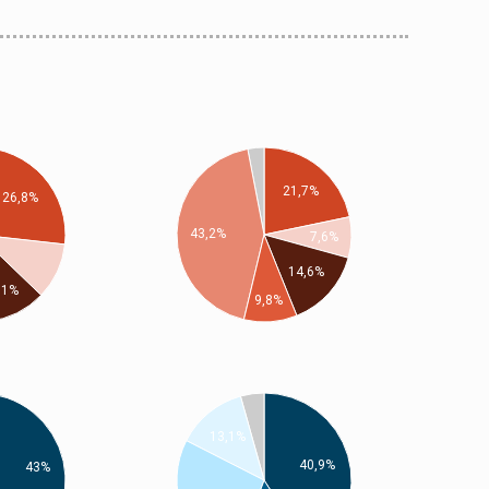
21,7%
26,8%
43,2%
7,6%
14,6%
11%
9,8%
13,1%
40,9%
43%