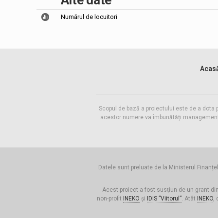
Alte date
Numărul de locuitori
Acas
Scopul de bază a proiectului este de a dota 
acestor numere va îmbunătăți managementul f
Datele sunt preluate de la Ministerul Finanțel
Acest proiect a fost susțiun de un grant di
non-profit
INEKO
și
IDIS ”Viitorul”
. Atât
INEKO
, 