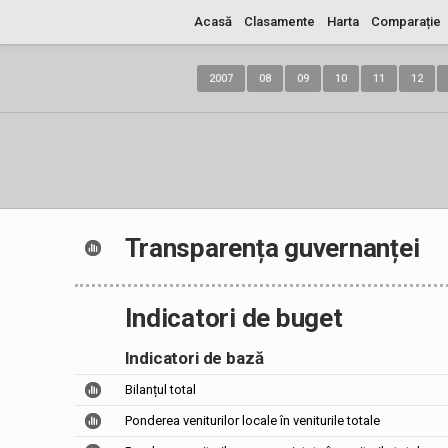
Acasă
Clasamente
Harta
Comparație
2007
08
09
10
11
12
Transparența guvernanței
Indicatori de buget
Indicatori de bază
Bilanțul total
Ponderea veniturilor locale în veniturile totale