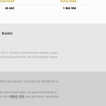
uma totală
Suma totală
46 460
1 846 904
Buletin
 cu 2012. Credem că informarea sporită asupra
eforturile primarilor de a îmbunătăți starea
litate ale orașului. Încercăm să identificăm și
 de către organizația non-guvernamentală și
de către
INEKO
,
IDIS
, sau părți terțe, sau pentru