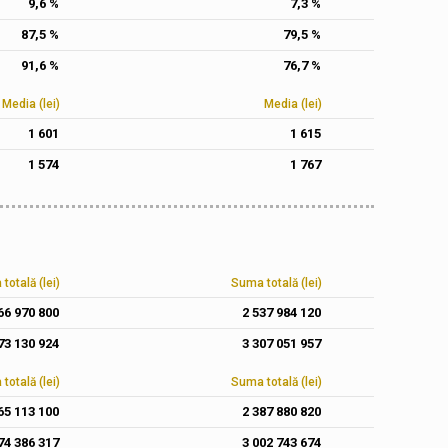
9,6 %
7,3 %
87,5 %
79,5 %
91,6 %
76,7 %
Media (lei)
Media (lei)
1 601
1 615
1 574
1 767
totală (lei)
Suma totală (lei)
66 970 800
2 537 984 120
73 130 924
3 307 051 957
totală (lei)
Suma totală (lei)
65 113 100
2 387 880 820
74 386 317
3 002 743 674