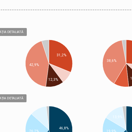
AȚIA DETALIATĂ
31,2%
38,6%
42,9%
12,3%
ȚIA DETALIATĂ
13,9%
46,8%
19,9%
26,2%