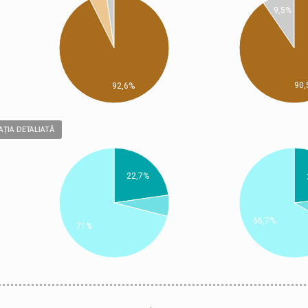
9,5%
90,
92,6%
ȚIA DETALIATĂ
22,7%
66,7%
71%