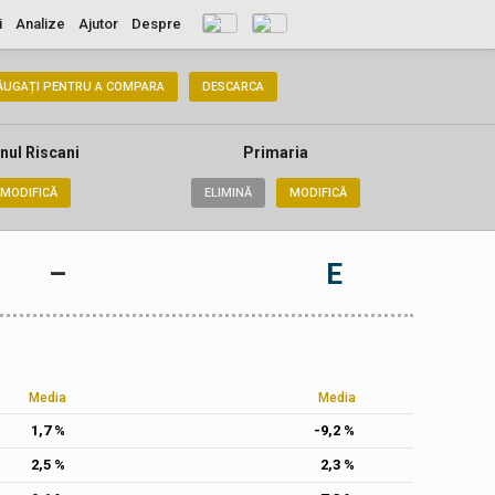
i
Analize
Ajutor
Despre
ĂUGAȚI PENTRU A COMPARA
DESCARCA
nul Riscani
Primaria
MODIFICĂ
ELIMINĂ
MODIFICĂ
–
E
Media
Media
1,7 %
-9,2 %
2,5 %
2,3 %