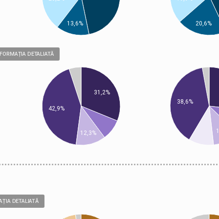
13,6%
20,6%
NFORMAȚIA DETALIATĂ
31,2%
38,6%
42,9%
12,3%
AȚIA DETALIATĂ