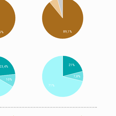
89,1%
5%
21%
23,4%
7,8%
10%
71%