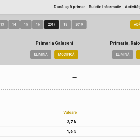
Dacă aș fi primar
Buletin Informativ
Activităț
13
14
15
16
2017
18
2019
AD
Primaria Galaseni
Primaria, Raio
ELIMINĂ
MODIFICĂ
ELIMINĂ
–
Valoare
2,7 %
1,6 %