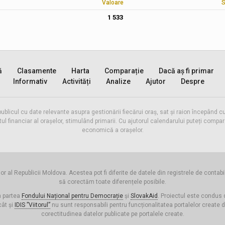
Valoare
S
1 533
ă
Clasamente
Harta
Comparație
Dacă aș fi primar
Informativ
Activități
Analize
Ajutor
Despre
publicul cu date relevante asupra gestionării fiecărui oraș, sat și raion începând
inanciar al orașelor, stimulând primarii. Cu ajutorul calendarului puteți compara 
economică a orașelor.
or al Republicii Moldova. Acestea pot fi diferite de datele din registrele de contabi
să corectăm toate diferențele posibile.
n partea
Fondului Național pentru Democrație
și
SlovakAid
. Proiectul este condus
cât și
IDIS ”Viitorul”
nu sunt responsabili pentru funcționalitatea portalelor create 
corectitudinea datelor publicate pe portalele create.