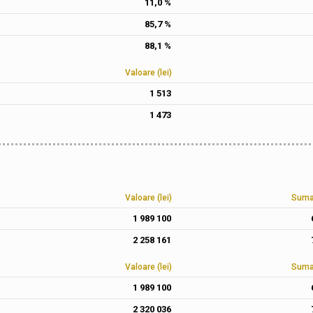
11,0 %
85,7 %
88,1 %
Valoare (lei)
1 513
1 473
Valoare (lei)
Suma 
1 989 100
2 258 161
Valoare (lei)
Suma 
1 989 100
2 320 036