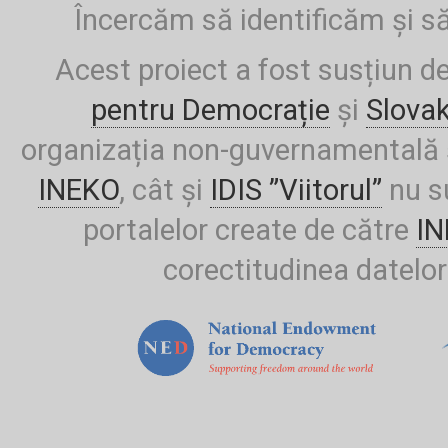
Încercăm să identificăm și să
Acest proiect a fost susțiun d
pentru Democrație
și
Slova
organizația non-guvernamentală ș
INEKO
, cât și
IDIS ”Viitorul”
nu su
portalelor create de către
I
corectitudinea datelor