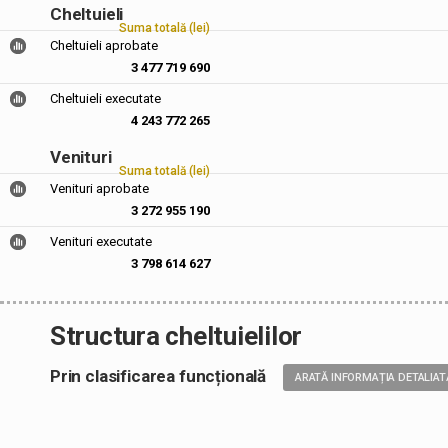
Cheltuieli
Suma totală (lei)
Cheltuieli aprobate
3 477 719 690
Cheltuieli executate
4 243 772 265
Venituri
Suma totală (lei)
Venituri aprobate
3 272 955 190
Venituri executate
3 798 614 627
Structura cheltuielilor
Prin clasificarea funcțională
ARATĂ INFORMAȚIA DETALIAT