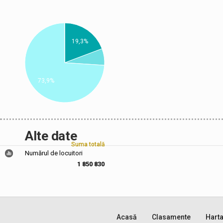
19,3%
73,9%
Alte date
Suma totală
Numărul de locuitori
1 850 830
Acasă
Clasamente
Hart