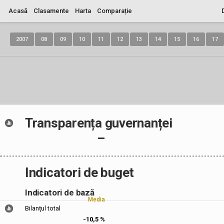
Acasă
Clasamente
Harta
Comparație
2007
08
09
10
11
12
13
14
15
16
17
Transparența guvernanței
–
Indicatori de buget
Indicatori de bază
Media
Bilanțul total
-10,5 %