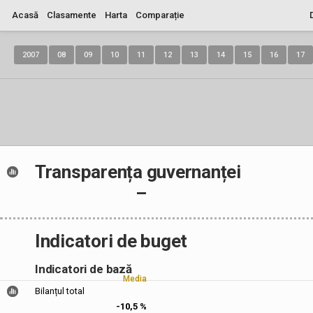
Acasă
Clasamente
Harta
Comparație
2007
08
09
10
11
12
13
14
15
16
17
Transparența guvernanței
–
Indicatori de buget
Indicatori de bază
Media
Bilanțul total
-10,5 %