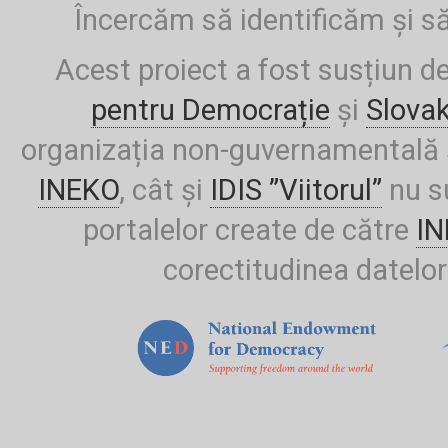
Încercăm să identificăm și să
Acest proiect a fost susțiun d
pentru Democrație
și
Slova
organizația non-guvernamentală ș
INEKO
, cât și
IDIS ”Viitorul”
nu su
portalelor create de către
I
corectitudinea datelor