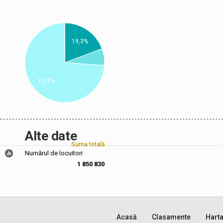
19,3%
73,9%
Alte date
Suma totală
Numărul de locuitori
1 850 830
Acasă
Clasamente
Hart