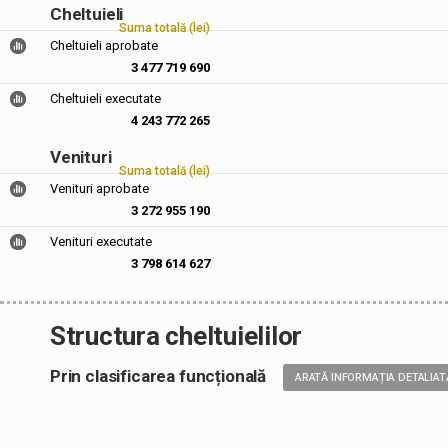
Cheltuieli
Suma totală (lei)
Cheltuieli aprobate
3 477 719 690
Cheltuieli executate
4 243 772 265
Venituri
Suma totală (lei)
Venituri aprobate
3 272 955 190
Venituri executate
3 798 614 627
Structura cheltuielilor
Prin clasificarea funcțională
ARATĂ INFORMAȚIA DETALIAT