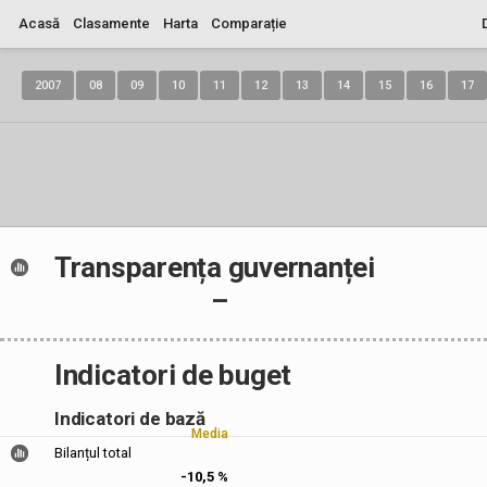
Acasă
Clasamente
Harta
Comparație
2007
08
09
10
11
12
13
14
15
16
17
Transparența guvernanței
–
Indicatori de buget
Indicatori de bază
Media
Bilanțul total
-10,5 %