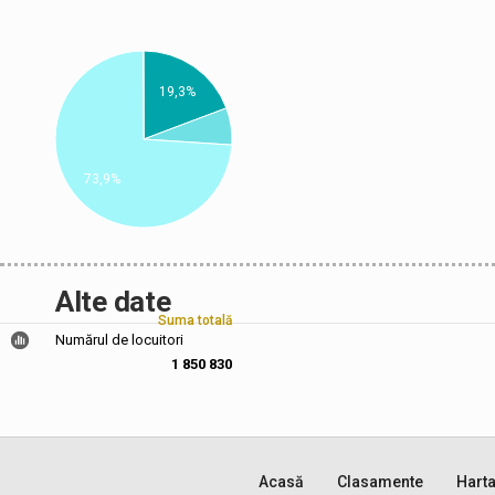
19,3%
73,9%
Alte date
Suma totală
Numărul de locuitori
1 850 830
Acasă
Clasamente
Hart