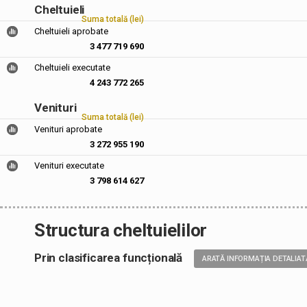
Cheltuieli
Suma totală (lei)
Cheltuieli aprobate
3 477 719 690
Cheltuieli executate
4 243 772 265
Venituri
Suma totală (lei)
Venituri aprobate
3 272 955 190
Venituri executate
3 798 614 627
Structura cheltuielilor
Prin clasificarea funcțională
ARATĂ INFORMAȚIA DETALIAT