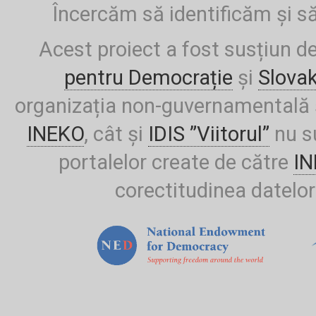
Încercăm să identificăm și să
Acest proiect a fost susțiun d
pentru Democrație
și
Slova
organizația non-guvernamentală ș
INEKO
, cât și
IDIS ”Viitorul”
nu su
portalelor create de către
I
corectitudinea datelor