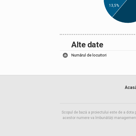
13,5%
Alte date
Numărul de locuitori
Acas
Scopul de bază a proiectului este de a dota 
acestor numere va îmbunătăți managementul f