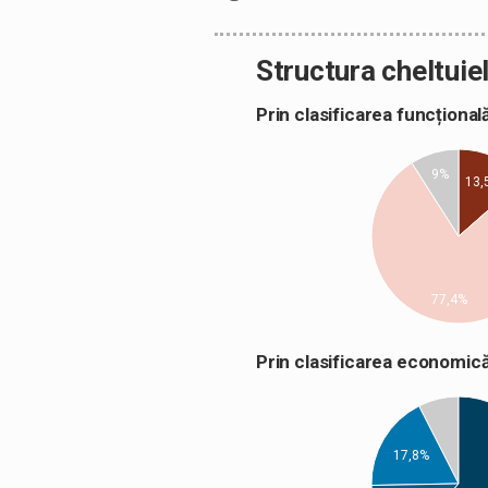
Structura cheltuiel
Prin clasificarea funcțion
9%
13,
77,4%
Prin clasificarea econom
17,8%