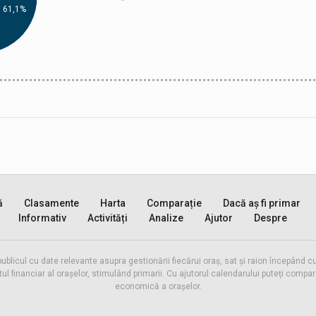
61,1%
ă
Clasamente
Harta
Comparație
Dacă aș fi primar
Informativ
Activități
Analize
Ajutor
Despre
publicul cu date relevante asupra gestionării fiecărui oraș, sat și raion începând
inanciar al orașelor, stimulând primarii. Cu ajutorul calendarului puteți compara 
economică a orașelor.