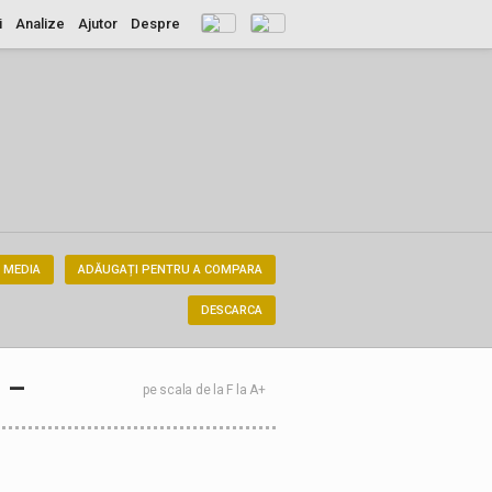
i
Analize
Ajutor
Despre
 MEDIA
ADĂUGAȚI PENTRU A COMPARA
DESCARCA
–
pe scala de la F la A+