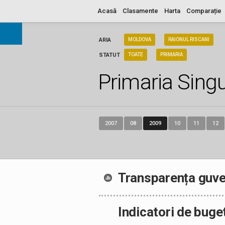
Acasă
Clasamente
Harta
Comparație
ARIA
MOLDOVA
RAIONUL RISCANI
STATUT
TOATE
PRIMARIA
Primaria Singu
2007
08
2009
10
11
12
Transparența guve
Indicatori de buge