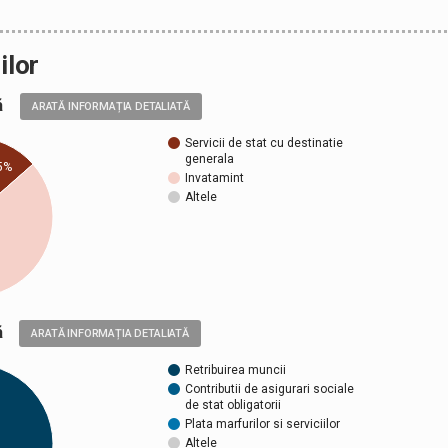
ilor
ală
ARATĂ INFORMAȚIA DETALIATĂ
Servicii de stat cu destinatie
generala
5%
Invatamint
Altele
ică
ARATĂ INFORMAȚIA DETALIATĂ
Retribuirea muncii
Contributii de asigurari sociale
de stat obligatorii
Plata marfurilor si serviciilor
Altele