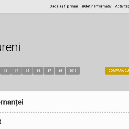
Dacă aș fi primar
Buletin Informativ
Activităț
reni
13
14
15
16
17
18
2019
COMPARĂ CU
rnanței
t