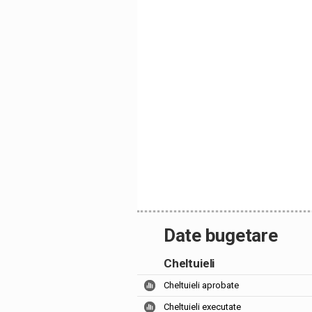
Date bugetare
Cheltuieli
Cheltuieli aprobate
Cheltuieli executate