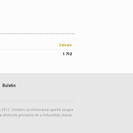
Valoare
1 712
Buletin
 cu 2012. Credem că informarea sporită asupra
eforturile primarilor de a îmbunătăți starea