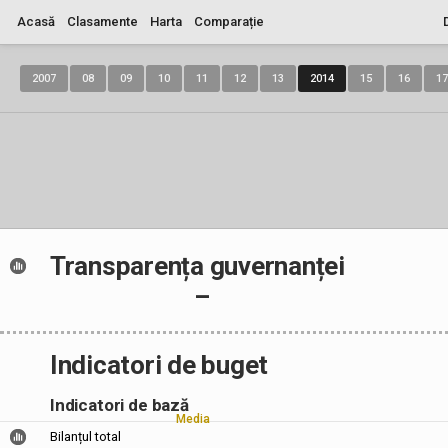
Acasă
Clasamente
Harta
Comparație
2007
08
09
10
11
12
13
2014
15
16
17
Transparența guvernanței
–
Indicatori de buget
Indicatori de bază
Media
Bilanțul total