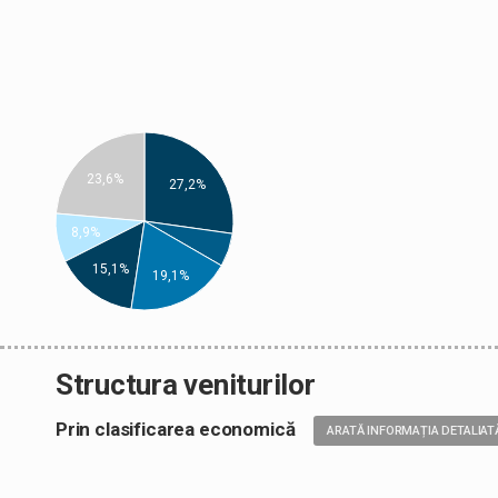
23,6%
27,2%
8,9%
15,1%
19,1%
Structura veniturilor
Prin clasificarea economică
ARATĂ INFORMAȚIA DETALIAT