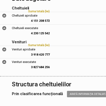
Cheltuieli
Suma totală (lei)
Cheltuieli aprobate
4 151 208 572
Cheltuieli executate
4 230 125 542
Venituri
Suma totală (lei)
Venituri aprobate
3 918 420 777
Venituri executate
3 827 684 256
Structura cheltuielilor
Prin clasificarea funcțională
ARATĂ INFORMAȚIA DETALIAT