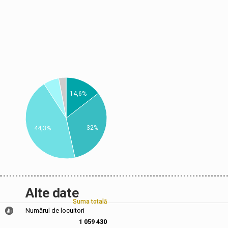
14,6%
32%
44,3%
Alte date
Suma totală
Numărul de locuitori
1 059 430