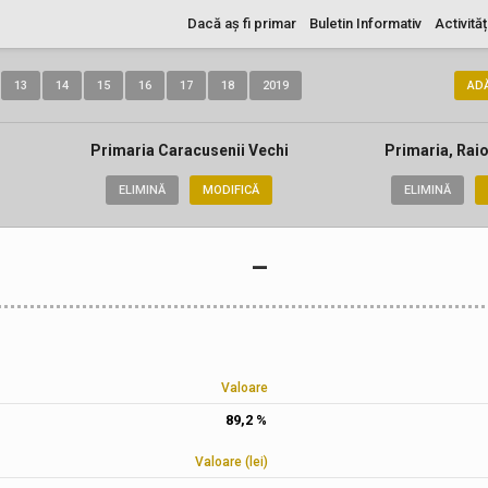
Dacă aș fi primar
Buletin Informativ
Activităț
13
14
15
16
17
18
2019
AD
Primaria Caracusenii Vechi
Primaria, Raio
ELIMINĂ
MODIFICĂ
ELIMINĂ
–
Valoare
89,2 %
Valoare (lei)