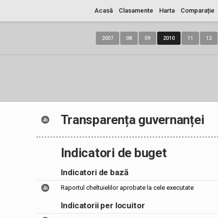
Acasă
Clasamente
Harta
Comparație
2007
08
09
2010
11
12
Transparența guvernanței
Indicatori de buget
Indicatori de bază
Raportul cheltuielilor aprobate la cele executate
Indicatorii per locuitor