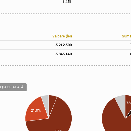
1 451
Valoare (lei)
Suma 
5 212 500
5 845 140
AȚIA DETALIATĂ
9,
21,8%