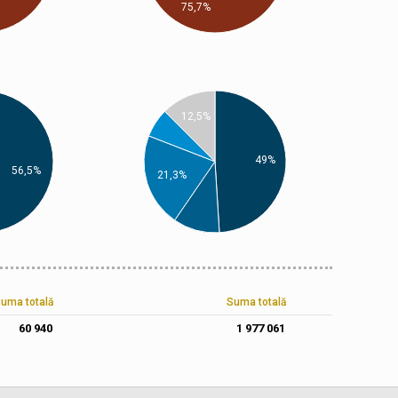
75,7%
12,5%
49%
56,5%
21,3%
uma totală
Suma totală
60 940
1 977 061