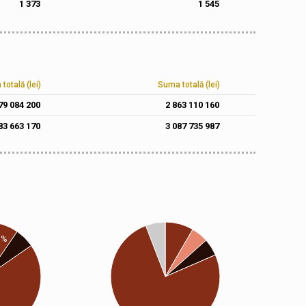
1 373
1 545
totală (lei)
Suma totală (lei)
79 084 200
2 863 110 160
83 663 170
3 087 735 987
6%