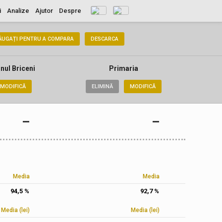
i
Analize
Ajutor
Despre
ĂUGAȚI PENTRU A COMPARA
DESCARCA
nul Briceni
Primaria
MODIFICĂ
ELIMINĂ
MODIFICĂ
–
–
Media
Media
94,5 %
92,7 %
Media (lei)
Media (lei)