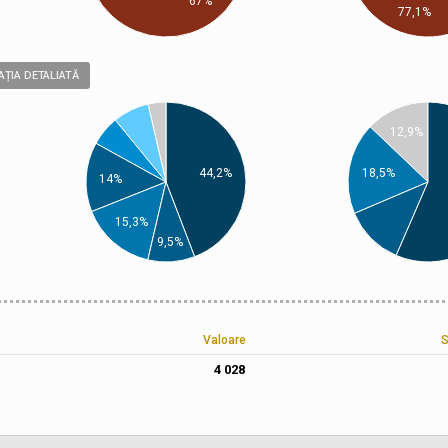
67%
77,1%
ȚIA DETALIATĂ
12,9%
44,2%
18,5%
14%
15,3%
9,5%
Valoare
S
4 028