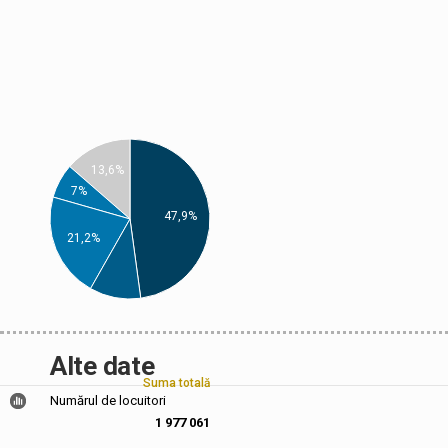
13,6%
7%
47,9%
21,2%
Alte date
Suma totală
Numărul de locuitori
1 977 061