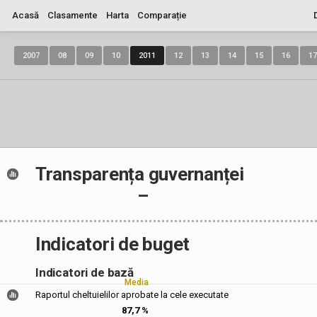
Acasă
Clasamente
Harta
Comparație
2007
08
09
10
2011
12
13
14
15
16
17
Transparența guvernanței
–
Indicatori de buget
Indicatori de bază
Media
Raportul cheltuielilor aprobate la cele executate
87,7 %