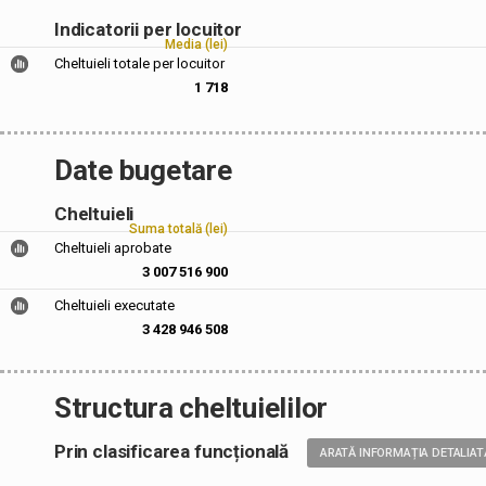
Indicatorii per locuitor
Media (lei)
Cheltuieli totale per locuitor
1 718
Date bugetare
Cheltuieli
Suma totală (lei)
Cheltuieli aprobate
3 007 516 900
Cheltuieli executate
3 428 946 508
Structura cheltuielilor
Prin clasificarea funcțională
ARATĂ INFORMAȚIA DETALIAT