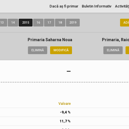
Dacă aș fi primar
Buletin Informativ
Activităț
13
14
2015
16
17
18
2019
AD
Primaria Saharna Noua
Primaria, Rai
ELIMINĂ
MODIFICĂ
ELIMINĂ
–
Valoare
-9,4 %
11,7 %