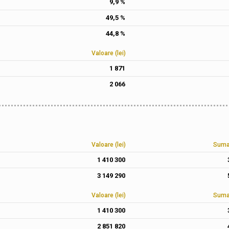
9,9 %
49,5 %
44,8 %
Valoare (lei)
1 871
2 066
Valoare (lei)
Suma 
1 410 300
3 149 290
Valoare (lei)
Suma 
1 410 300
2 851 820