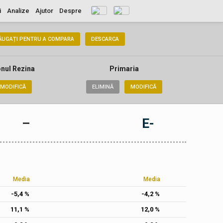
i
Analize
Ajutor
Despre
ĂUGAȚI PENTRU A COMPARA
DESCARCA
onul Rezina
Primaria
MODIFICĂ
ELIMINĂ
MODIFICĂ
–
E-
Media
Media
-5,4 %
-4,2 %
11,1 %
12,0 %