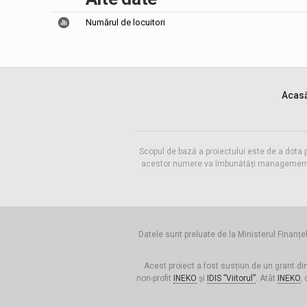
Numărul de locuitori
Acas
Scopul de bază a proiectului este de a dota 
acestor numere va îmbunătăți managementul f
Datele sunt preluate de la Ministerul Finanțel
Acest proiect a fost susțiun de un grant di
non-profit
INEKO
și
IDIS ”Viitorul”
. Atât
INEKO
, 