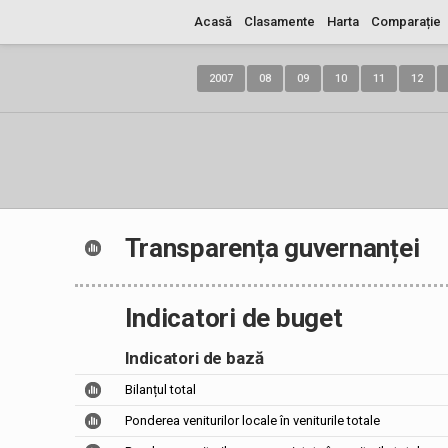
Acasă
Clasamente
Harta
Comparație
2007
08
09
10
11
12
Transparența guvernanței
Indicatori de buget
Indicatori de bază
Bilanțul total
Ponderea veniturilor locale în veniturile totale