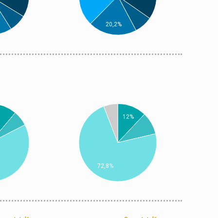
20,2%
12%
72,8%