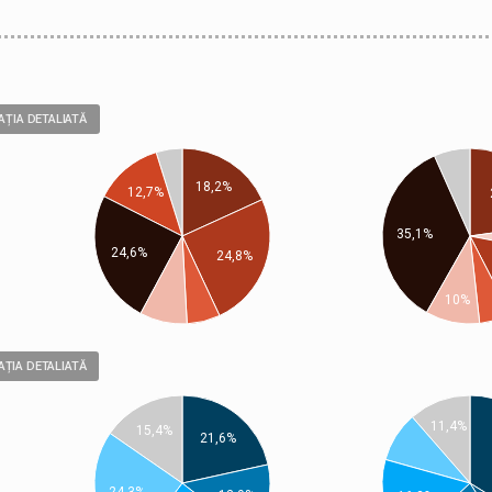
AȚIA DETALIATĂ
18,2%
12,7%
35,1%
24,6%
24,8%
10%
ȚIA DETALIATĂ
11,4%
15,4%
21,6%