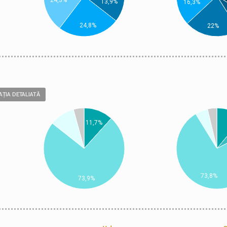
24,3%
13,9%
16,3%
24,8%
22%
ȚIA DETALIATĂ
11,7%
73,8%
73,9%