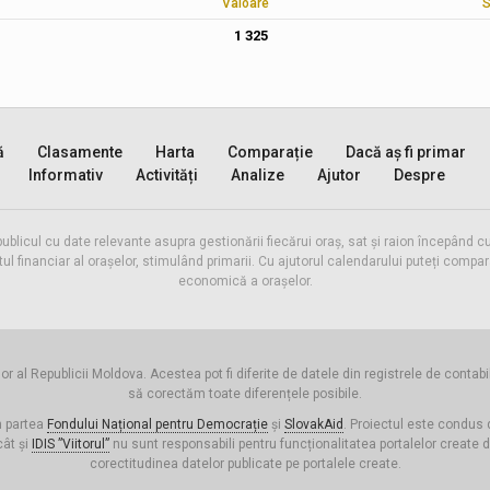
Valoare
S
1 325
ă
Clasamente
Harta
Comparație
Dacă aș fi primar
Informativ
Activități
Analize
Ajutor
Despre
publicul cu date relevante asupra gestionării fiecărui oraș, sat și raion începând
inanciar al orașelor, stimulând primarii. Cu ajutorul calendarului puteți compara 
economică a orașelor.
or al Republicii Moldova. Acestea pot fi diferite de datele din registrele de contabi
să corectăm toate diferențele posibile.
n partea
Fondului Național pentru Democrație
și
SlovakAid
. Proiectul este condus
cât și
IDIS ”Viitorul”
nu sunt responsabili pentru funcționalitatea portalelor create 
corectitudinea datelor publicate pe portalele create.