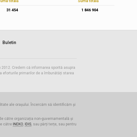
uma totală
Suma totală
31 454
1 846 904
Buletin
 cu 2012. Credem că informarea sporită asupra
eforturile primarilor de a îmbunătăți starea
litate ale orașului. Încercăm să identificăm și
 de către organizația non-guvernamentală și
de către
INEKO
,
IDIS
, sau părți terțe, sau pentru