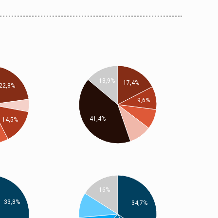
13,9%
17,4%
22,8%
9,6%
41,4%
14,5%
16%
33,8%
34,7%