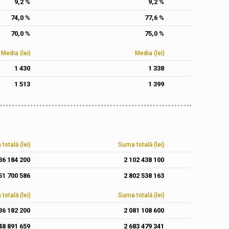
9,2 %
9,2 %
74,0 %
77,6 %
70,0 %
75,0 %
Media (lei)
Media (lei)
1 430
1 338
1 513
1 399
totală (lei)
Suma totală (lei)
36 184 200
2 102 438 100
51 700 586
2 802 538 163
totală (lei)
Suma totală (lei)
36 182 200
2 081 108 600
48 891 659
2 683 479 341