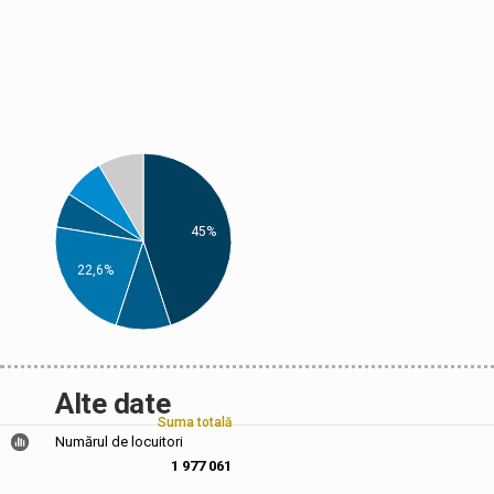
45%
22,6%
Alte date
Suma totală
Numărul de locuitori
1 977 061