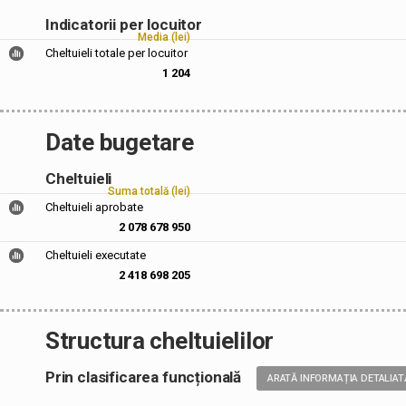
Indicatorii per locuitor
Media (lei)
Cheltuieli totale per locuitor
1 204
Date bugetare
Cheltuieli
Suma totală (lei)
Cheltuieli aprobate
2 078 678 950
Cheltuieli executate
2 418 698 205
Structura cheltuielilor
Prin clasificarea funcțională
ARATĂ INFORMAȚIA DETALIAT