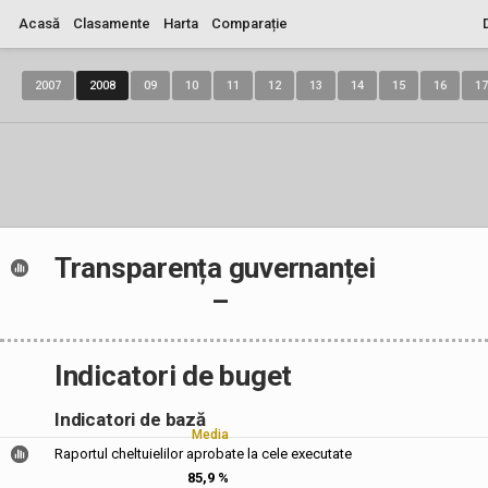
Acasă
Clasamente
Harta
Comparație
2007
2008
09
10
11
12
13
14
15
16
17
Transparența guvernanței
–
Indicatori de buget
Indicatori de bază
Media
Raportul cheltuielilor aprobate la cele executate
85,9 %