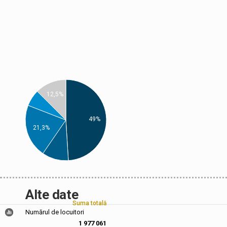
12,5%
49%
21,3%
Alte date
Suma totală
Numărul de locuitori
1 977 061