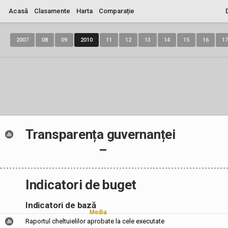
Acasă
Clasamente
Harta
Comparație
2007
08
09
2010
11
12
13
14
15
16
17
Transparența guvernanței
–
Indicatori de buget
Indicatori de bază
Media
Raportul cheltuielilor aprobate la cele executate