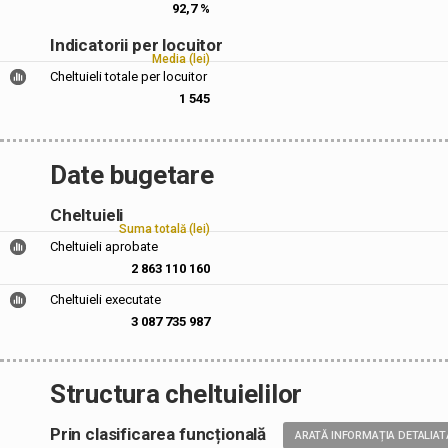
92,7 %
Indicatorii per locuitor
Media (lei)
Cheltuieli totale per locuitor
1 545
Date bugetare
Cheltuieli
Suma totală (lei)
Cheltuieli aprobate
2 863 110 160
Cheltuieli executate
3 087 735 987
Structura cheltuielilor
Prin clasificarea funcțională
ARATĂ INFORMAȚIA DETALIAT