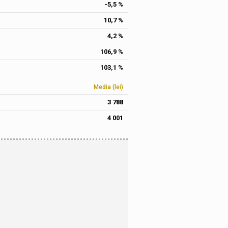
-5,5 %
10,7 %
4,2 %
106,9 %
103,1 %
Media (lei)
3 788
4 001