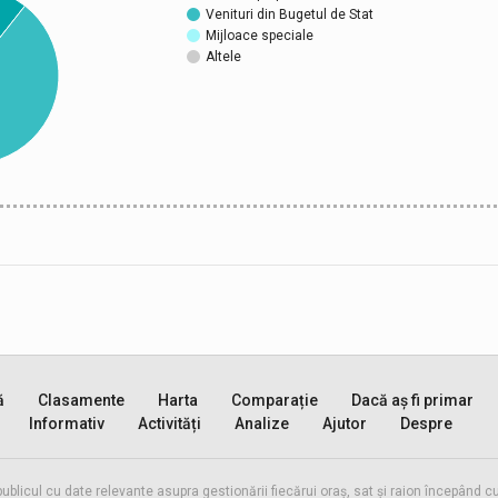
Venituri din Bugetul de Stat
Mijloace speciale
Altele
ă
Clasamente
Harta
Comparație
Dacă aș fi primar
Informativ
Activități
Analize
Ajutor
Despre
publicul cu date relevante asupra gestionării fiecărui oraș, sat și raion începând