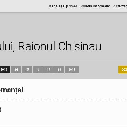
Dacă aș fi primar
Buletin Informativ
Activităț
lui, Raionul Chisinau
2013
14
15
16
17
18
2019
DE
rnanței
t