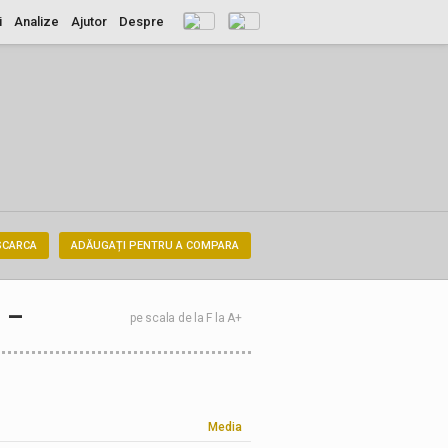
i
Analize
Ajutor
Despre
SCARCA
ADĂUGAȚI PENTRU A COMPARA
–
pe scala de la F la A+
Media