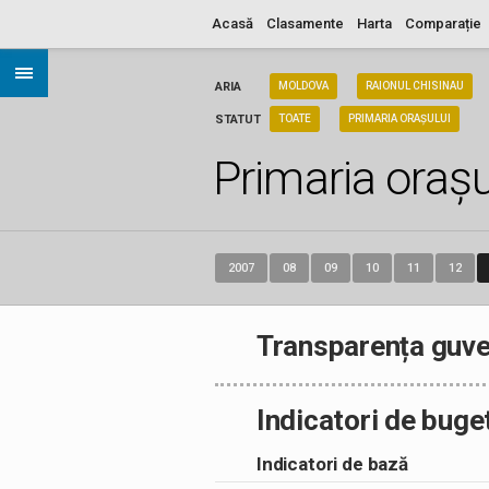
Acasă
Clasamente
Harta
Comparație
ARIA
MOLDOVA
RAIONUL CHISINAU
STATUT
TOATE
PRIMARIA ORAȘULUI
Primaria orașu
2007
08
09
10
11
12
Transparența guve
Indicatori de buge
Indicatori de bază