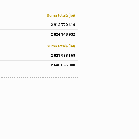
Suma totală (lei)
2 912 720 416
2 824 148 932
Suma totală (lei)
2 821 988 168
2 640 095 088