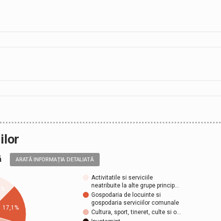
ilor
ală
ARATĂ INFORMAȚIA DETALIATĂ
Activitatile si serviciile
neatribuite la alte grupe princip…
4%
Gospodaria de locuinte si
gospodaria serviciilor comunale
17,1%
Cultura, sport, tineret, culte si o…