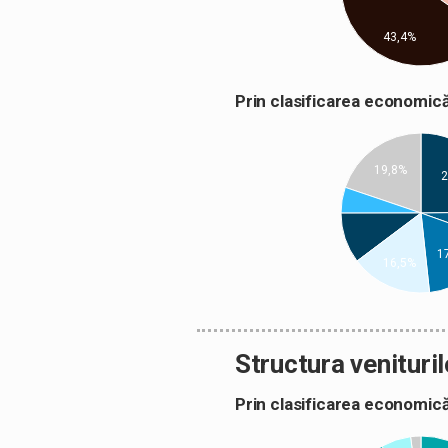
43,4%
Prin clasificarea econom
19,8%
2
1
16,5%
Structura venituril
Prin clasificarea econom