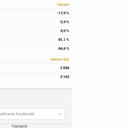
Valoare
-17,9 %
5,9 %
9,5 %
81,1 %
66,6 %
Valoare (lei)
2 596
3 162