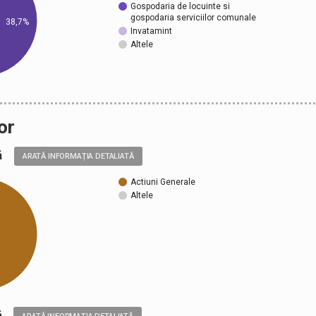
Gospodaria de locuinte si
gospodaria serviciilor comunale
38,7%
Invatamint
Altele
or
ală
ARATĂ INFORMAȚIA DETALIATĂ
Actiuni Generale
Altele
ică