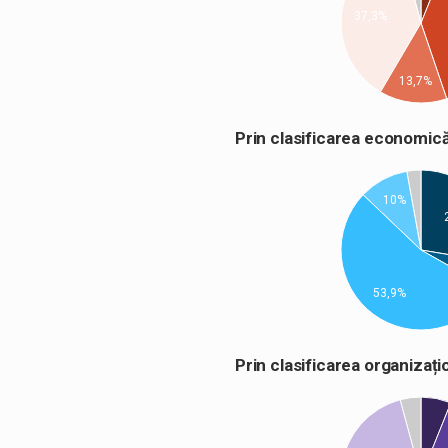
37,3%
13,7%
Prin clasificarea econom
10%
53,9%
Prin clasificarea organiza