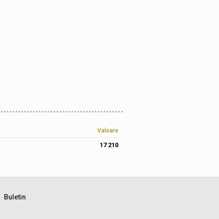
Valoare
17 210
Buletin