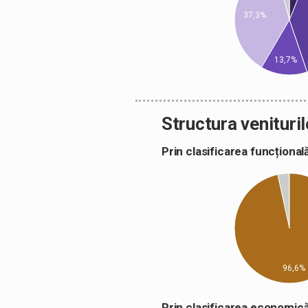
37,3%
13,7%
Structura venituril
Prin clasificarea funcțion
96,6%
Prin clasificarea econom