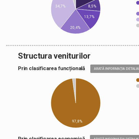
8,5%
34,7%
13,7%
20,4%
Structura veniturilor
Prin clasificarea funcțională
ARATĂ INFORMAȚIA DETALI
97,8%
Prin clasificarea economică