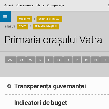
Acasă
Clasamente
Harta
Comparație
ARIA
MOLDOVA
RAIONUL CHISINAU
STATUT
TOATE
PRIMARIA ORAȘULUI
Primaria orașului Vatra
2007
08
09
10
11
12
13
14
15
16
17
Transparența guvernanței
Indicatori de buget