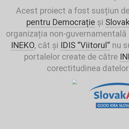
Acest proiect a fost susțiun d
pentru Democrație
și
Slova
organizația non-guvernamentală ș
INEKO
, cât și
IDIS ”Viitorul”
nu su
portalelor create de către
I
corectitudinea datelor