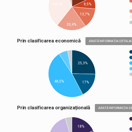
8,5%
34,7%
13,7%
20,4%
Prin clasificarea economică
ARATĂ INFORMAȚIA DETALIA
25,3%
48,5%
17%
Prin clasificarea organizațională
ARATĂ INFORMAȚIA D
18%