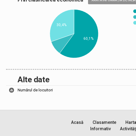
ARATĂ INFORMAȚIA DETALIA
30,4%
60,1%
Alte date
Numărul de locuitori
Acasă
Clasamente
Hart
Informativ
Activităț