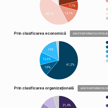
7,7%
13,1%
43,1%
Prin clasificarea economică
ARATĂ INFORMAȚIA DETALIA
16%
10,6%
61,2%
10%
Prin clasificarea organizațională
ARATĂ INFORMAȚIA D
21,4%