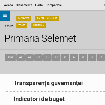
Acasă
Clasamente
Harta
Comparație
ARIA
MOLDOVA
RAIONUL CIMISLIA
STATUT
TOATE
PRIMARIA
Primaria Selemet
2007
08
09
10
11
12
13
14
15
16
17
Transparența guvernanței
Indicatori de buget