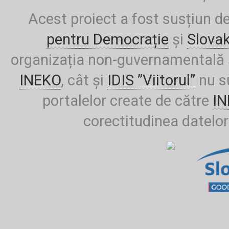
Acest proiect a fost susțiun d
pentru Democrație
și
Slova
organizația non-guvernamentală ș
INEKO
, cât și
IDIS ”Viitorul”
nu su
portalelor create de către
I
corectitudinea datelor