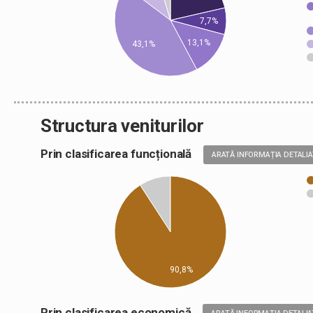
7,7%
13,1%
43,1%
Structura veniturilor
Prin clasificarea funcțională
ARATĂ INFORMAȚIA DETALI
90,8%
Prin clasificarea economică