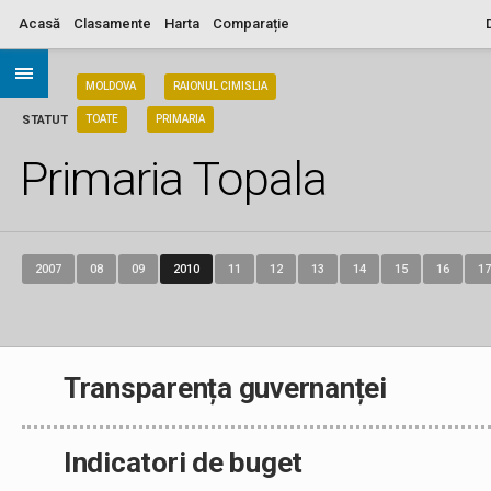
Acasă
Clasamente
Harta
Comparație
ARIA
MOLDOVA
RAIONUL CIMISLIA
STATUT
TOATE
PRIMARIA
Primaria Topala
2007
08
09
2010
11
12
13
14
15
16
17
Transparența guvernanței
Indicatori de buget