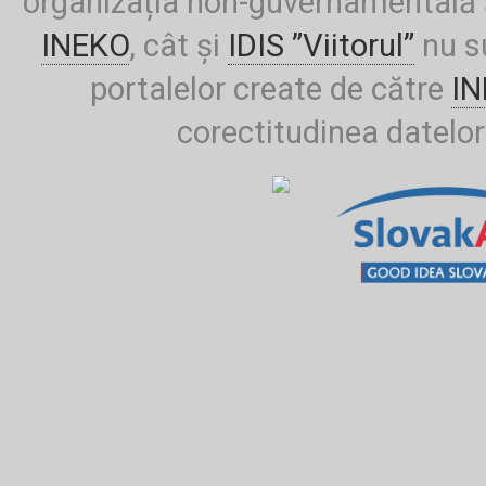
organizația non-guvernamentală ș
INEKO
, cât și
IDIS ”Viitorul”
nu su
portalelor create de către
I
corectitudinea datelor