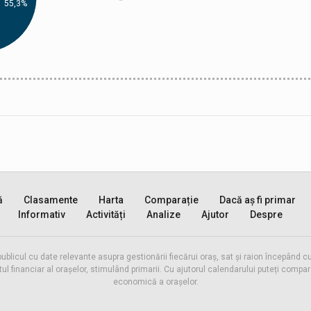
55,3%
ă
Clasamente
Harta
Comparație
Dacă aș fi primar
Informativ
Activități
Analize
Ajutor
Despre
publicul cu date relevante asupra gestionării fiecărui oraș, sat și raion începând
inanciar al orașelor, stimulând primarii. Cu ajutorul calendarului puteți compara 
economică a orașelor.