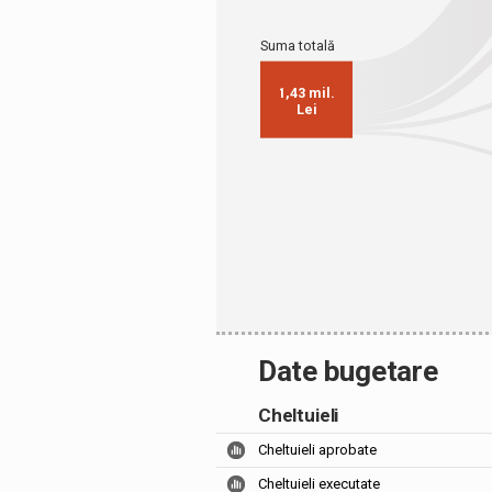
Date bugetare
Cheltuieli
Cheltuieli aprobate
Cheltuieli executate