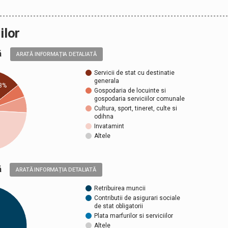
ilor
ală
ARATĂ INFORMAȚIA DETALIATĂ
Servicii de stat cu destinatie
generala
3%
Gospodaria de locuinte si
gospodaria serviciilor comunale
Cultura, sport, tineret, culte si
odihna
Invatamint
Altele
ică
ARATĂ INFORMAȚIA DETALIATĂ
Retribuirea muncii
Contributii de asigurari sociale
de stat obligatorii
Plata marfurilor si serviciilor
Altele