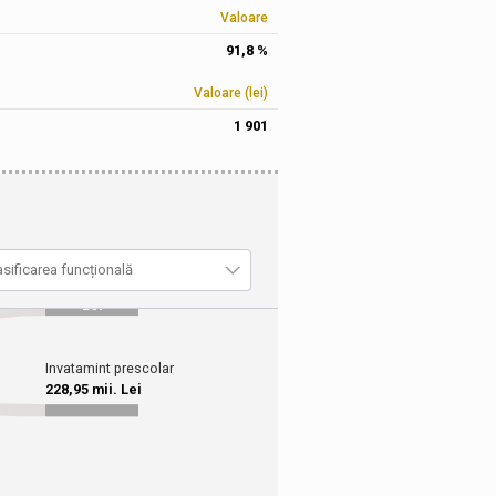
Valoare
91,8 %
Valoare (lei)
1 901