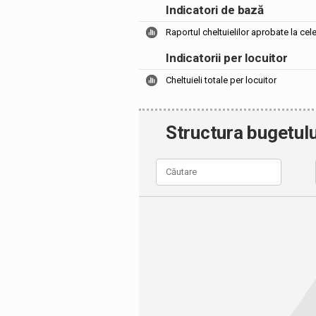
Indicatori de bază
Raportul cheltuielilor aprobate la cel
Indicatorii per locuitor
Cheltuieli totale per locuitor
Structura bugetulu