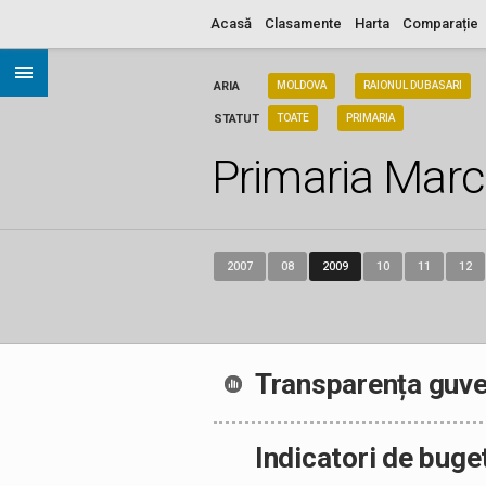
Acasă
Clasamente
Harta
Comparație
ARIA
MOLDOVA
RAIONUL DUBASARI
STATUT
TOATE
PRIMARIA
Primaria Marc
2007
08
2009
10
11
12
Transparența guve
Indicatori de buge