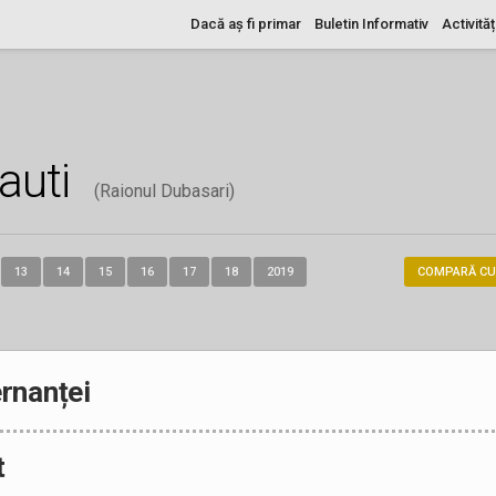
Dacă aș fi primar
Buletin Informativ
Activităț
auti
(Raionul Dubasari)
13
14
15
16
17
18
2019
COMPARĂ CU
rnanței
t