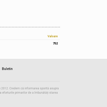
Valoare
752
Buletin
 cu 2012. Credem că informarea sporită asupra
eforturile primarilor de a îmbunătăți starea