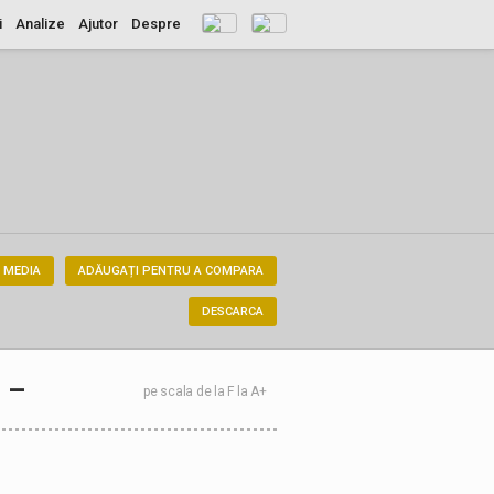
i
Analize
Ajutor
Despre
 MEDIA
ADĂUGAȚI PENTRU A COMPARA
DESCARCA
–
pe scala de la F la A+