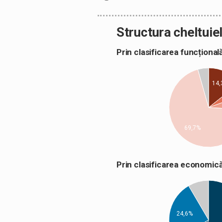
Structura cheltuiel
Prin clasificarea funcțion
14,
69,7%
Prin clasificarea econom
24,6%