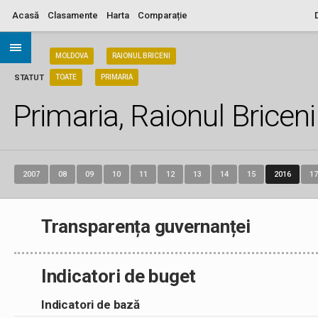
Acasă
Clasamente
Harta
Comparație
ARIA
MOLDOVA
RAIONUL BRICENI
STATUT
TOATE
PRIMARIA
Primaria, Raionul Briceni
2007
08
09
10
11
12
13
14
15
2016
17
Transparența guvernanței
Indicatori de buget
Indicatori de bază