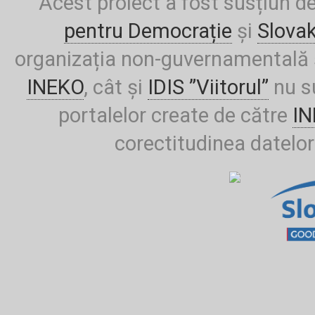
Acest proiect a fost susțiun d
pentru Democrație
și
Slova
organizația non-guvernamentală ș
INEKO
, cât și
IDIS ”Viitorul”
nu su
portalelor create de către
I
corectitudinea datelor