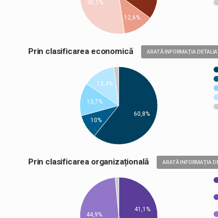
45,1%
12,6%
Prin clasificarea economică
ARATĂ INFORMAȚIA DETALIA
13,4%
13,7%
60,8%
10%
Prin clasificarea organizațională
ARATĂ INFORMAȚIA D
41,1%
44,9%