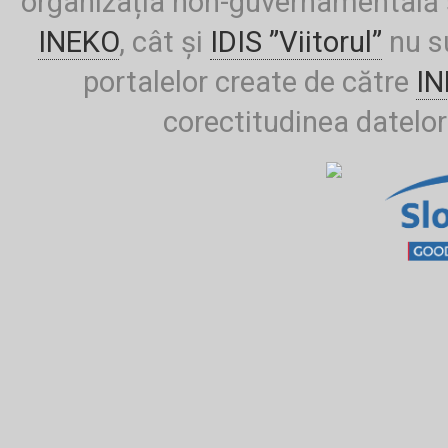
organizația non-guvernamentală ș
INEKO
, cât și
IDIS ”Viitorul”
nu su
portalelor create de către
I
corectitudinea datelor