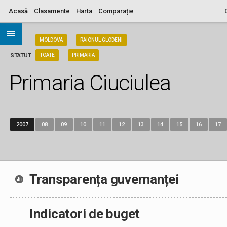
Acasă
Clasamente
Harta
Comparație
ARIA
MOLDOVA
RAIONUL GLODENI
STATUT
TOATE
PRIMARIA
Primaria Ciuciulea
2007
08
09
10
11
12
13
14
15
16
17
Transparența guvernanței
Indicatori de buget