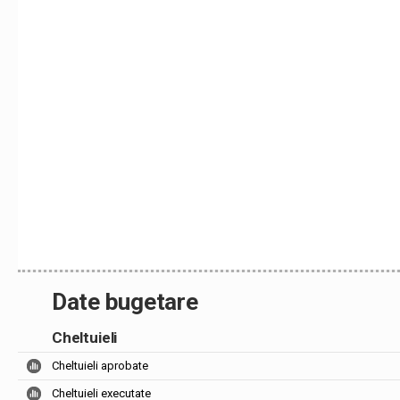
Date bugetare
Cheltuieli
Cheltuieli aprobate
Cheltuieli executate