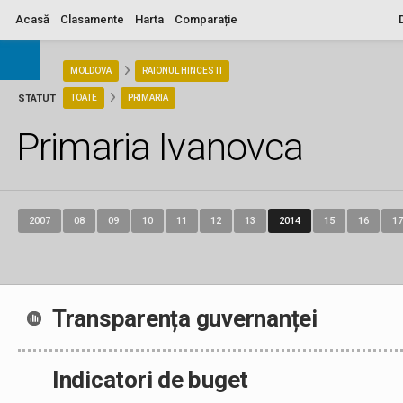
Acasă
Clasamente
Harta
Comparație
ARIA
MOLDOVA
RAIONUL HINCESTI
STATUT
TOATE
PRIMARIA
Primaria Ivanovca
2007
08
09
10
11
12
13
2014
15
16
17
Transparența guvernanței
Indicatori de buget