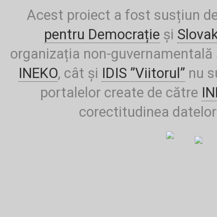
Acest proiect a fost susțiun d
pentru Democrație
și
Slova
organizația non-guvernamentală ș
INEKO
, cât și
IDIS ”Viitorul”
nu su
portalelor create de către
I
corectitudinea datelor