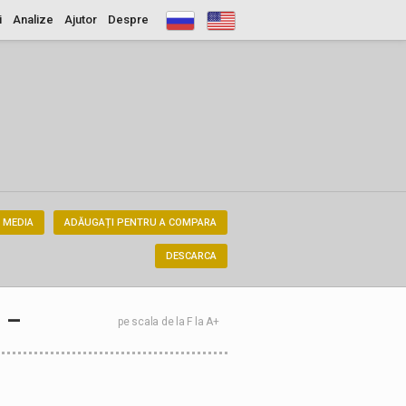
i
Analize
Ajutor
Despre
 MEDIA
ADĂUGAȚI PENTRU A COMPARA
DESCARCA
–
pe scala de la F la A+