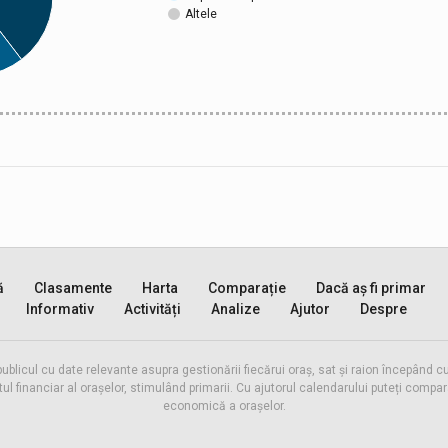
Altele
ă
Clasamente
Harta
Comparație
Dacă aș fi primar
Informativ
Activități
Analize
Ajutor
Despre
publicul cu date relevante asupra gestionării fiecărui oraș, sat și raion începând
inanciar al orașelor, stimulând primarii. Cu ajutorul calendarului puteți compara 
economică a orașelor.