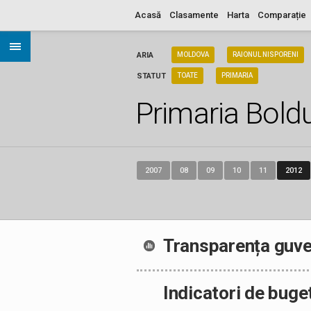
Acasă
Clasamente
Harta
Comparație
ARIA
MOLDOVA
RAIONUL NISPORENI
STATUT
TOATE
PRIMARIA
Primaria Boldu
2007
08
09
10
11
2012
Transparența guve
Indicatori de buge