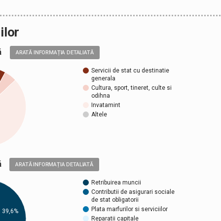
ilor
ală
ARATĂ INFORMAȚIA DETALIATĂ
Servicii de stat cu destinatie
generala
Cultura, sport, tineret, culte si
odihna
Invatamint
Altele
ică
ARATĂ INFORMAȚIA DETALIATĂ
Retribuirea muncii
Contributii de asigurari sociale
de stat obligatorii
Plata marfurilor si serviciilor
39,6%
Reparatii capitale