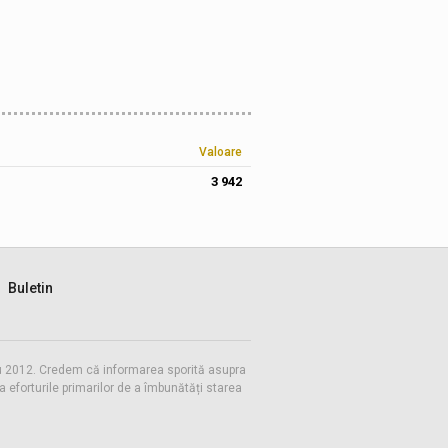
Valoare
3 942
Buletin
 cu 2012. Credem că informarea sporită asupra
eforturile primarilor de a îmbunătăți starea