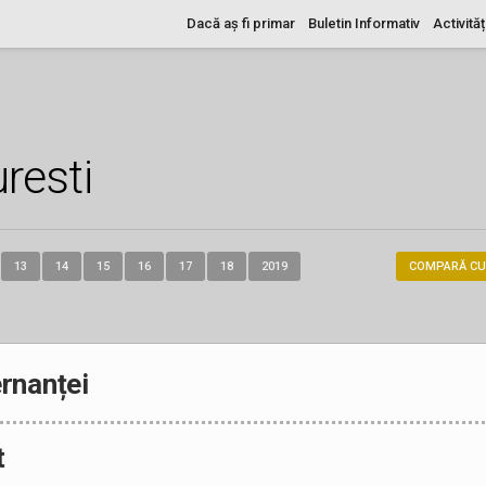
Dacă aș fi primar
Buletin Informativ
Activităț
resti
13
14
15
16
17
18
2019
COMPARĂ CU
rnanței
t