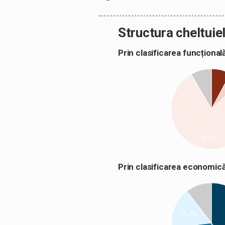
Structura cheltuiel
Prin clasificarea funcțion
78,6%
Prin clasificarea econom
16,4%