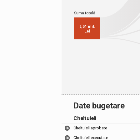
Date bugetare
Cheltuieli
Cheltuieli aprobate
Cheltuieli executate