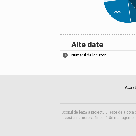
25%
Alte date
Numărul de locuitori
Acas
Scopul de bază a proiectului este de a dota 
acestor numere va îmbunătăți managementul f