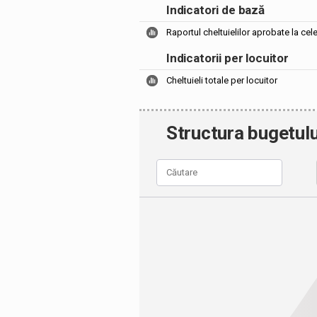
Indicatori de bază
Raportul cheltuielilor aprobate la cel
Indicatorii per locuitor
Cheltuieli totale per locuitor
Structura bugetulu