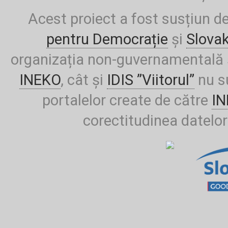
Acest proiect a fost susțiun d
pentru Democrație
și
Slova
organizația non-guvernamentală ș
INEKO
, cât și
IDIS ”Viitorul”
nu su
portalelor create de către
I
corectitudinea datelor