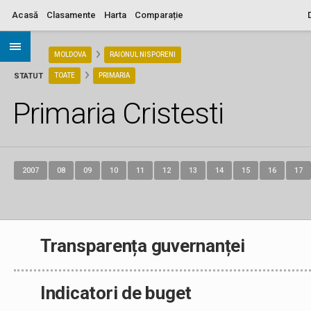
Acasă
Clasamente
Harta
Comparație
ARIA
MOLDOVA
RAIONUL NISPORENI
STATUT
TOATE
PRIMARIA
Primaria Cristesti
2007
08
09
10
11
12
13
14
15
16
17
Transparența guvernanței
Indicatori de buget