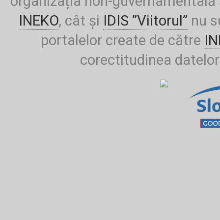
organizația non-guvernamentală ș
INEKO
, cât și
IDIS ”Viitorul”
nu su
portalelor create de către
I
corectitudinea datelor