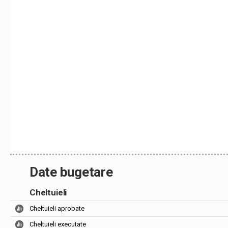
Date bugetare
Cheltuieli
Cheltuieli aprobate
Cheltuieli executate