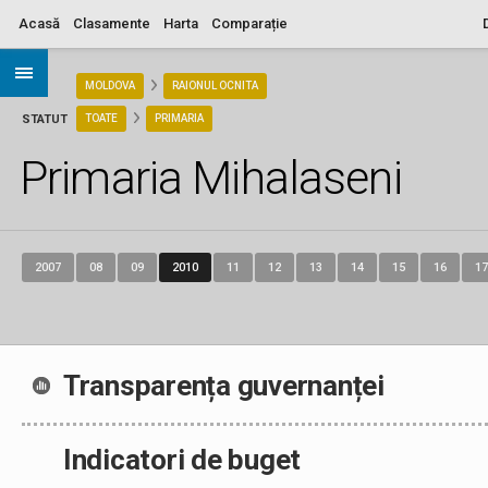
Acasă
Clasamente
Harta
Comparație
ARIA
MOLDOVA
RAIONUL OCNITA
STATUT
TOATE
PRIMARIA
Primaria Mihalaseni
2007
08
09
2010
11
12
13
14
15
16
17
Transparența guvernanței
Indicatori de buget