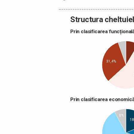
Structura cheltuiel
Prin clasificarea funcțion
31,4%
Prin clasificarea econom
8%
18