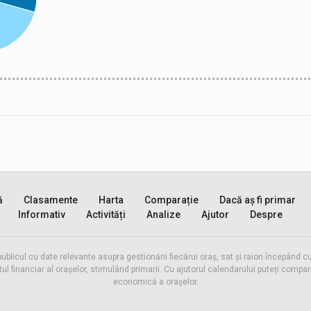
ă
Clasamente
Harta
Comparație
Dacă aș fi primar
Informativ
Activități
Analize
Ajutor
Despre
publicul cu date relevante asupra gestionării fiecărui oraș, sat și raion începând
inanciar al orașelor, stimulând primarii. Cu ajutorul calendarului puteți compara 
economică a orașelor.