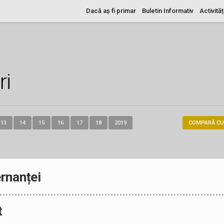
Dacă aș fi primar
Buletin Informativ
Activităț
ri
13
14
15
16
17
18
2019
COMPARĂ CU
rnanței
t