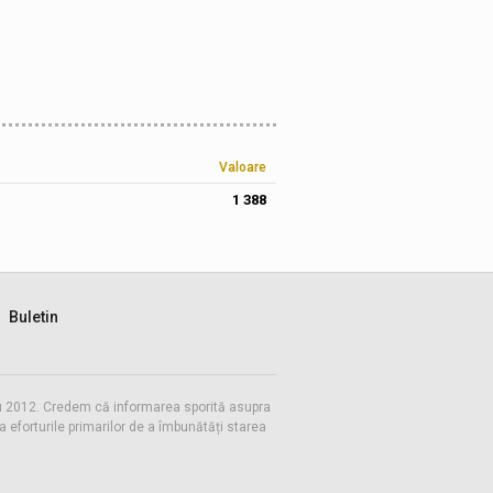
Valoare
1 388
Buletin
 cu 2012. Credem că informarea sporită asupra
eforturile primarilor de a îmbunătăți starea