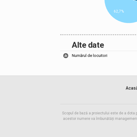
62,7%
Alte date
Numărul de locuitori
Acas
Scopul de bază a proiectului este de a dota 
acestor numere va îmbunătăți managementul f