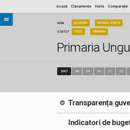
Acasă
Clasamente
Harta
Comparație
ARIA
MOLDOVA
RAIONUL OCNITA
STATUT
TOATE
PRIMARIA
Primaria Ungu
2007
08
09
10
11
12
Transparența guve
Indicatori de buge