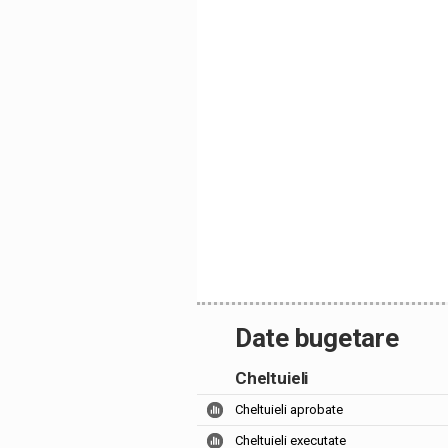
Date bugetare
Cheltuieli
Cheltuieli aprobate
Cheltuieli executate