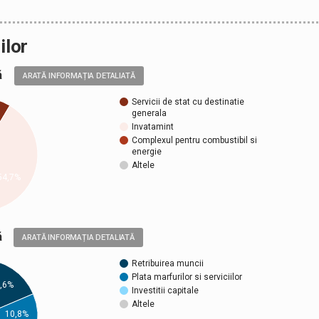
ilor
ală
ARATĂ INFORMAȚIA DETALIATĂ
Servicii de stat cu destinatie
generala
Invatamint
Complexul pentru combustibil si
energie
Altele
54,7%
ică
ARATĂ INFORMAȚIA DETALIATĂ
Retribuirea muncii
Plata marfurilor si serviciilor
,6%
Investitii capitale
Altele
10,8%