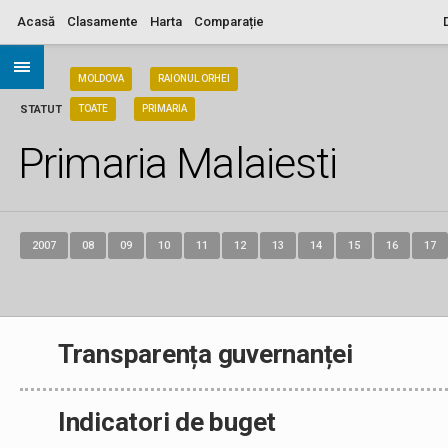
Acasă
Clasamente
Harta
Comparație
ARIA
MOLDOVA
RAIONUL ORHEI
STATUT
TOATE
PRIMARIA
Primaria Malaiesti
2007
08
09
10
11
12
13
14
15
16
17
Transparența guvernanței
Indicatori de buget