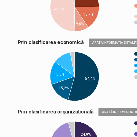
45,6%
15,7%
9,6%
Prin clasificarea economică
ARATĂ INFORMAȚIA DETALIA
15,5%
54,4%
15,2%
Prin clasificarea organizațională
ARATĂ INFORMAȚIA D
24,9%