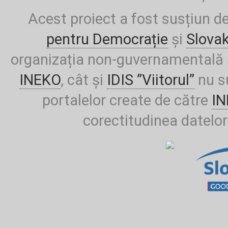
Acest proiect a fost susțiun d
pentru Democrație
și
Slova
organizația non-guvernamentală ș
INEKO
, cât și
IDIS ”Viitorul”
nu su
portalelor create de către
I
corectitudinea datelor