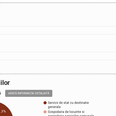
ilor
ală
ARATĂ INFORMAȚIA DETALIATĂ
Servicii de stat cu destinatie
generala
1,5%
Gospodaria de locuinte si