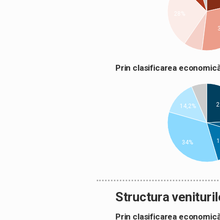
28%
Prin clasificarea econom
2
14,2%
1
34%
Structura venituril
Prin clasificarea econom