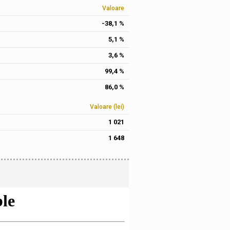
Valoare
-38,1 %
5,1 %
3,6 %
99,4 %
86,0 %
Valoare (lei)
1 021
1 648