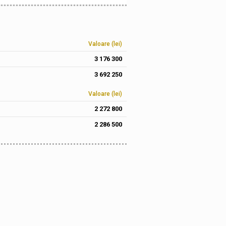
Valoare (lei)
3 176 300
3 692 250
Valoare (lei)
2 272 800
2 286 500