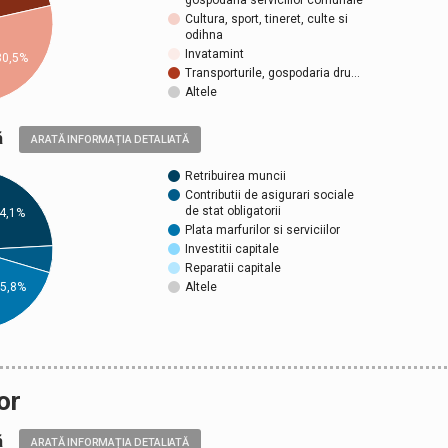
gospodaria serviciilor comunale
Cultura, sport, tineret, culte si
odihna
Invatamint
30,5%
Transporturile, gospodaria dru…
Altele
ică
ARATĂ INFORMAȚIA DETALIATĂ
Retribuirea muncii
Contributii de asigurari sociale
de stat obligatorii
4,1%
Plata marfurilor si serviciilor
Investitii capitale
Reparatii capitale
5,8%
Altele
or
ică
ARATĂ INFORMAȚIA DETALIATĂ