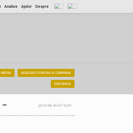
i
Analize
Ajutor
Despre
 MEDIA
ADĂUGAȚI PENTRU A COMPARA
DESCARCA
–
pe scala de la F la A+