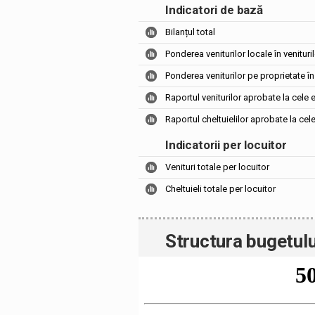
Indicatori de bază
Bilanțul total
Ponderea veniturilor locale în venituril
Ponderea veniturilor pe proprietate în 
Raportul veniturilor aprobate la cele 
Raportul cheltuielilor aprobate la cel
Indicatorii per locuitor
Venituri totale per locuitor
Cheltuieli totale per locuitor
Structura bugetulu