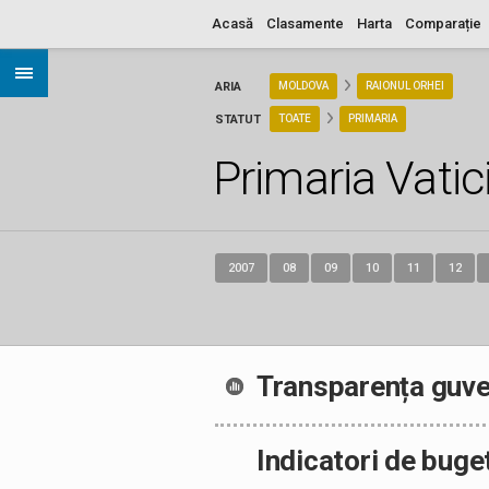
Acasă
Clasamente
Harta
Comparație
ARIA
MOLDOVA
RAIONUL ORHEI
STATUT
TOATE
PRIMARIA
Primaria Vatic
2007
08
09
10
11
12
Transparența guve
Indicatori de buge