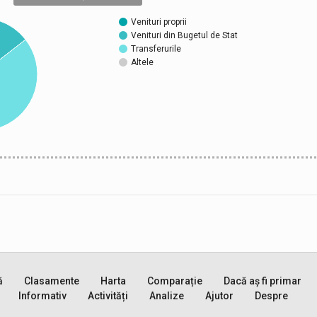
Venituri proprii
Venituri din Bugetul de Stat
Transferurile
Altele
ă
Clasamente
Harta
Comparație
Dacă aș fi primar
Informativ
Activități
Analize
Ajutor
Despre