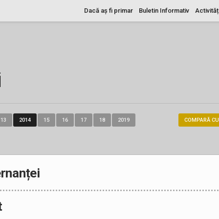
Dacă aș fi primar
Buletin Informativ
Activităț
i
13
2014
15
16
17
18
2019
COMPARĂ CU
rnanței
t