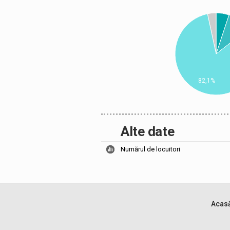
82,1%
Alte date
Numărul de locuitori
Acas