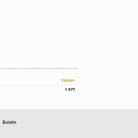
Valoare
1 977
Buletin