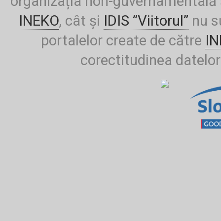
organizația non-guvernamentală ș
INEKO
, cât și
IDIS ”Viitorul”
nu su
portalelor create de către
I
corectitudinea datelor