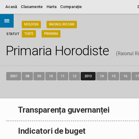
Acasă
Clasamente
Harta
Comparație
ARIA
MOLDOVA
RAIONUL RISCANI
STATUT
TOATE
PRIMARIA
Primaria Horodiste
(Raionul R
2007
08
09
10
11
12
2013
14
15
16
17
Transparența guvernanței
Indicatori de buget