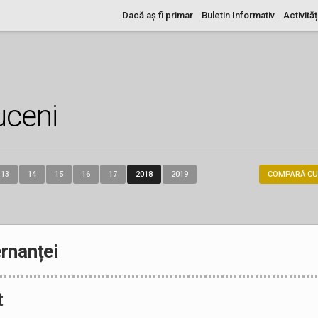
Dacă aș fi primar
Buletin Informativ
Activităț
uceni
13
14
15
16
17
2018
2019
COMPARĂ CU
rnanței
t