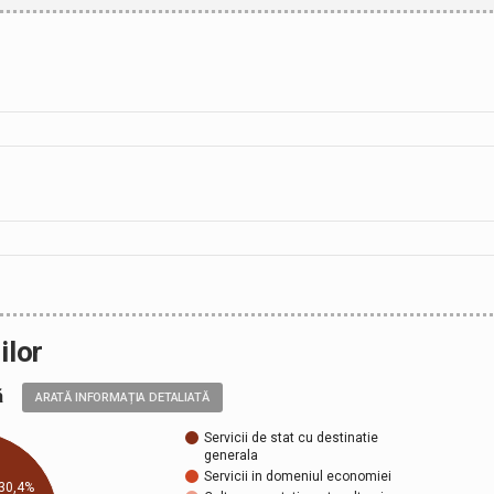
ilor
ală
ARATĂ INFORMAȚIA DETALIATĂ
Servicii de stat cu destinatie
generala
Servicii in domeniul economiei
30,4%