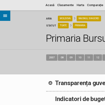
Acasă
Clasamente
Harta
Comparație
ARIA
MOLDOVA
RAIONUL SINGEREI
STATUT
TOATE
PRIMARIA
Primaria Burs
2007
08
09
10
11
12
Transparența guve
Indicatori de buge