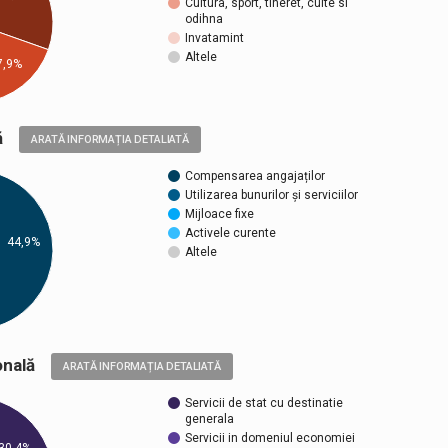
Cultura, sport, tineret, culte si
odihna
Invatamint
Altele
7,9%
ică
ARATĂ INFORMAȚIA DETALIATĂ
Compensarea angajaților
Utilizarea bunurilor și serviciilor
Mijloace fixe
Activele curente
44,9%
Altele
țională
ARATĂ INFORMAȚIA DETALIATĂ
Servicii de stat cu destinatie
generala
Servicii in domeniul economiei
30,4%