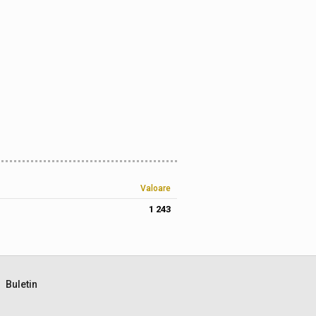
Valoare
1 243
Buletin