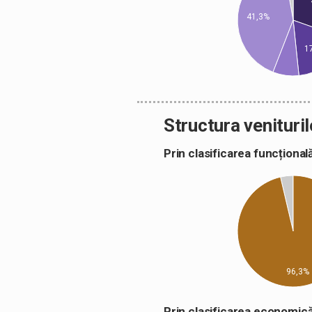
41,3%
1
Structura venituril
Prin clasificarea funcțion
96,3%
Prin clasificarea econom