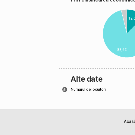
12,
83,6%
Alte date
Numărul de locuitori
Acas