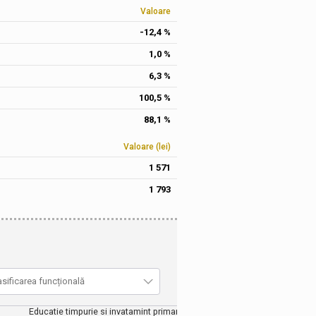
Valoare
-12,4 %
1,0 %
6,3 %
100,5 %
88,1 %
Valoare (lei)
1 571
1 793