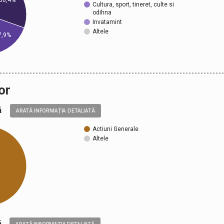
Cultura, sport, tineret, culte si
odihna
Invatamint
Altele
7,9%
or
ală
ARATĂ INFORMAȚIA DETALIATĂ
Actiuni Generale
Altele
ică