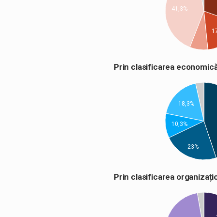
41,3%
1
Prin clasificarea econom
18,3%
10,3%
23%
Prin clasificarea organiza