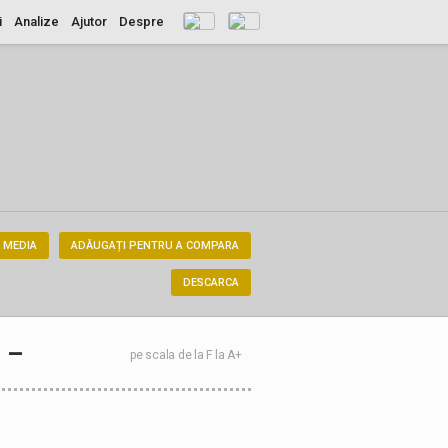
i
Analize
Ajutor
Despre
 MEDIA
ADĂUGAȚI PENTRU A COMPARA
DESCARCA
–
pe scala de la F la A+