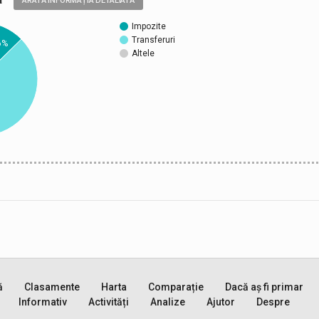
ARATĂ INFORMAȚIA DETALIATĂ
Impozite
Transferuri
6%
Altele
ă
Clasamente
Harta
Comparație
Dacă aș fi primar
Informativ
Activități
Analize
Ajutor
Despre