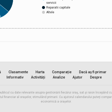
servicii
Reparatii capitale
Altele
ă
Clasamente
Harta
Comparație
Dacă aș fi primar
Informativ
Activități
Analize
Ajutor
Despre
publicul cu date relevante asupra gestionării fiecărui oraș, sat și raion începând
inanciar al orașelor, stimulând primarii. Cu ajutorul calendarului puteți compara 
economică a orașelor.