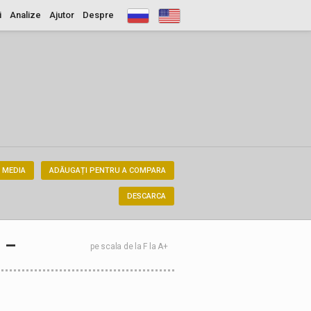
i
Analize
Ajutor
Despre
 MEDIA
ADĂUGAȚI PENTRU A COMPARA
DESCARCA
–
pe scala de la F la A+