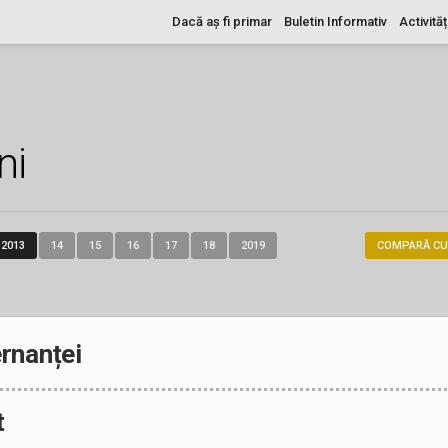
Dacă aș fi primar
Buletin Informativ
Activităț
ni
2013
14
15
16
17
18
2019
COMPARĂ CU
rnanței
t