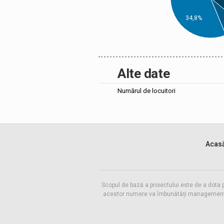
34,8%
Alte date
Numărul de locuitori
Acas
Scopul de bază a proiectului este de a dota 
acestor numere va îmbunătăți managementul f