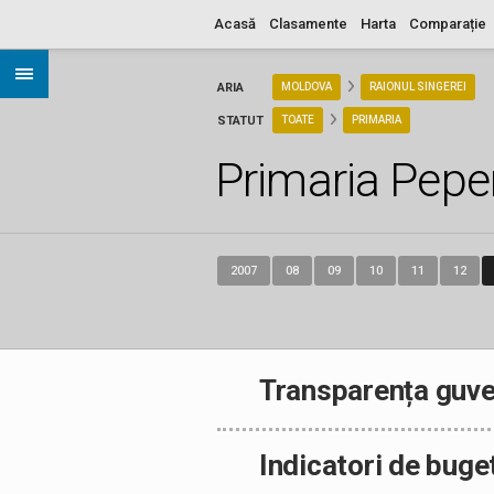
Acasă
Clasamente
Harta
Comparație
ARIA
MOLDOVA
RAIONUL SINGEREI
STATUT
TOATE
PRIMARIA
Primaria Pepe
2007
08
09
10
11
12
Transparența guve
Indicatori de buge