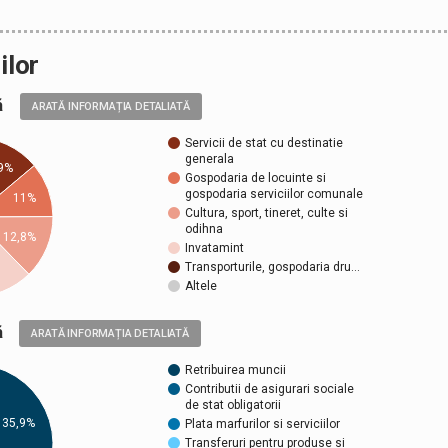
ilor
ală
ARATĂ INFORMAȚIA DETALIATĂ
Servicii de stat cu destinatie
generala
9%
Gospodaria de locuinte si
gospodaria serviciilor comunale
11%
Cultura, sport, tineret, culte si
odihna
12,8%
Invatamint
Transporturile, gospodaria dru…
Altele
ică
ARATĂ INFORMAȚIA DETALIATĂ
Retribuirea muncii
Contributii de asigurari sociale
de stat obligatorii
35,9%
Plata marfurilor si serviciilor
Transferuri pentru produse si