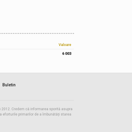
Valoare
6 003
Buletin
 cu 2012. Credem că informarea sporită asupra
eforturile primarilor de a îmbunătăți starea