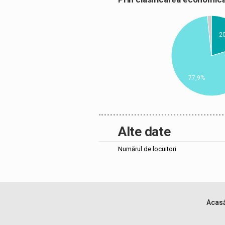
2
77,9%
Alte date
Numărul de locuitori
Acas