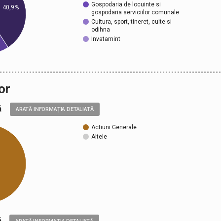
Gospodaria de locuinte si
40,9%
gospodaria serviciilor comunale
Cultura, sport, tineret, culte si
odihna
Invatamint
or
ală
ARATĂ INFORMAȚIA DETALIATĂ
Actiuni Generale
Altele
ică