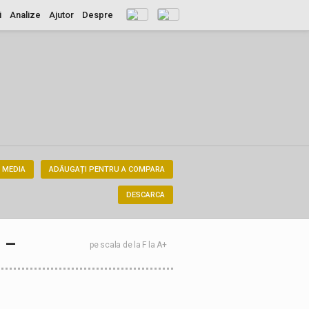
i
Analize
Ajutor
Despre
 MEDIA
ADĂUGAȚI PENTRU A COMPARA
DESCARCA
–
pe scala de la F la A+