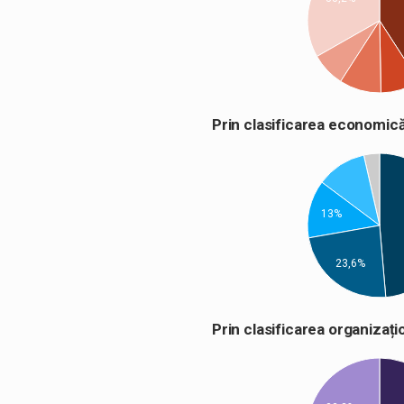
Prin clasificarea econom
13%
23,6%
Prin clasificarea organiza