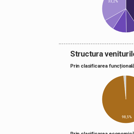
33,2%
Structura venituril
Prin clasificarea funcțion
98,5%
Prin clasificarea econom