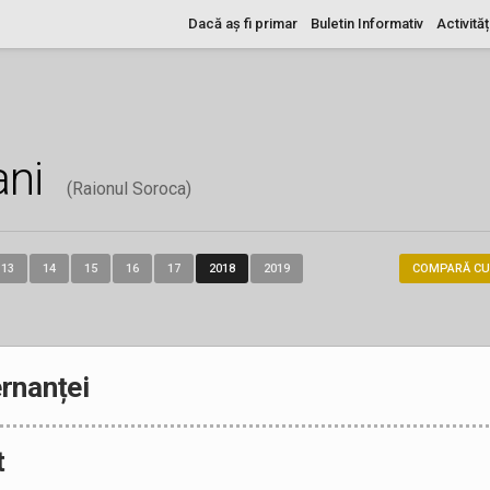
Dacă aș fi primar
Buletin Informativ
Activităț
ani
(Raionul Soroca)
13
14
15
16
17
2018
2019
COMPARĂ CU
rnanței
t