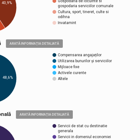
Gospodaria de locuinte si
40,9%
gospodaria serviciilor comunale
Cultura, sport, tineret, culte si
odihna
Invatamint
ică
ARATĂ INFORMAȚIA DETALIATĂ
Compensarea angajaților
Utilizarea bunurilor și serviciilor
Mijloace fixe
Activele curente
48,6%
Altele
țională
ARATĂ INFORMAȚIA DETALIATĂ
Servicii de stat cu destinatie
generala
Servicii in domeniul economiei