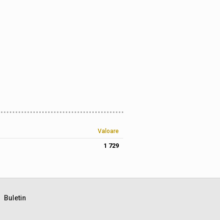
Valoare
1 729
Buletin