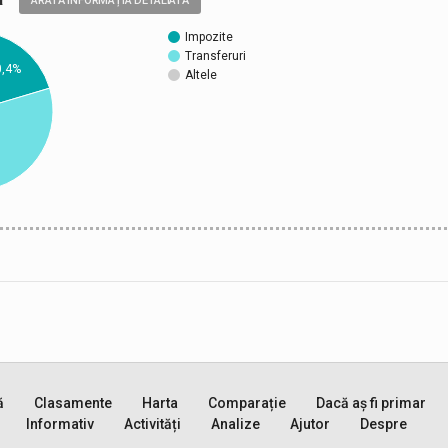
ARATĂ INFORMAȚIA DETALIATĂ
Impozite
Transferuri
0,4%
Altele
ă
Clasamente
Harta
Comparație
Dacă aș fi primar
Informativ
Activități
Analize
Ajutor
Despre