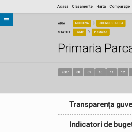
Acasă
Clasamente
Harta
Comparație
ARIA
MOLDOVA
RAIONUL SOROCA
STATUT
TOATE
PRIMARIA
Primaria Parc
2007
08
09
10
11
12
Transparența guve
Indicatori de buge