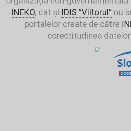
organizația non-guvernamentală ș
INEKO
, cât și
IDIS ”Viitorul”
nu su
portalelor create de către
I
corectitudinea datelor