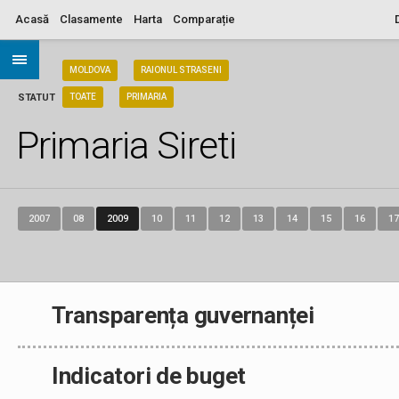
Acasă
Clasamente
Harta
Comparație
ARIA
MOLDOVA
RAIONUL STRASENI
STATUT
TOATE
PRIMARIA
Primaria Sireti
2007
08
2009
10
11
12
13
14
15
16
17
Transparența guvernanței
Indicatori de buget