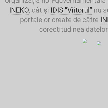
organizația non-guvernamentală ș
INEKO
, cât și
IDIS ”Viitorul”
nu su
portalelor create de către
I
corectitudinea datelor