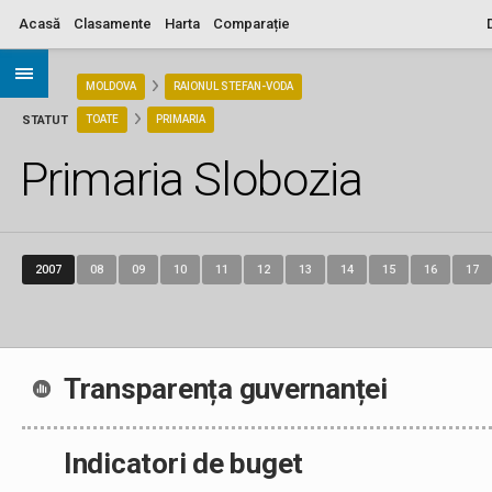
Acasă
Clasamente
Harta
Comparație
ARIA
MOLDOVA
RAIONUL STEFAN-VODA
STATUT
TOATE
PRIMARIA
Primaria Slobozia
2007
08
09
10
11
12
13
14
15
16
17
Transparența guvernanței
Indicatori de buget