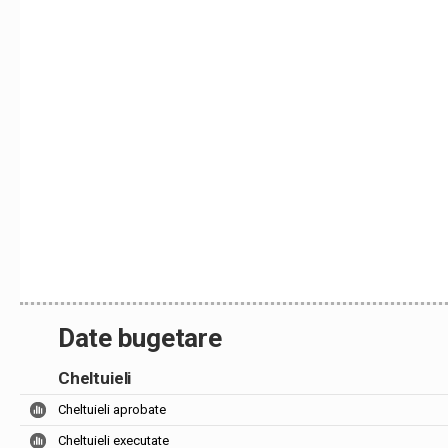
Date bugetare
Cheltuieli
Cheltuieli aprobate
Cheltuieli executate