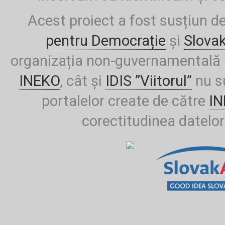
Acest proiect a fost susțiun d
pentru Democrație
și
Slova
organizația non-guvernamentală ș
INEKO
, cât și
IDIS ”Viitorul”
nu su
portalelor create de către
I
corectitudinea datelor