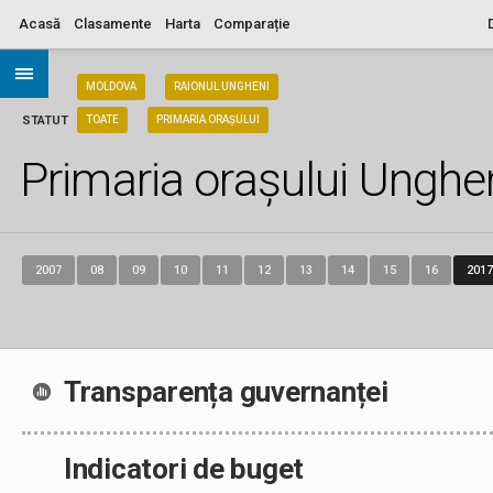
Acasă
Clasamente
Harta
Comparație
ARIA
MOLDOVA
RAIONUL UNGHENI
STATUT
TOATE
PRIMARIA ORAȘULUI
Primaria orașului Unghe
2007
08
09
10
11
12
13
14
15
16
2017
Transparența guvernanței
Indicatori de buget