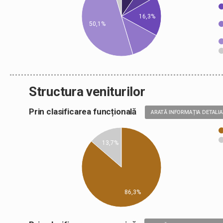
16,3%
50,1%
Structura veniturilor
Prin clasificarea funcțională
ARATĂ INFORMAȚIA DETALI
13,7%
86,3%