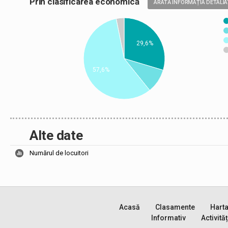
Prin clasificarea economică
ARATĂ INFORMAȚIA DETALIA
29,6%
57,6%
Alte date
Numărul de locuitori
Acasă
Clasamente
Hart
Informativ
Activităț