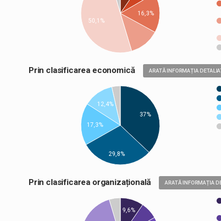
16,3%
50,1%
Prin clasificarea economică
ARATĂ INFORMAȚIA DETALIA
12,4%
37%
17,3%
29,8%
Prin clasificarea organizațională
ARATĂ INFORMAȚIA D
9,6%