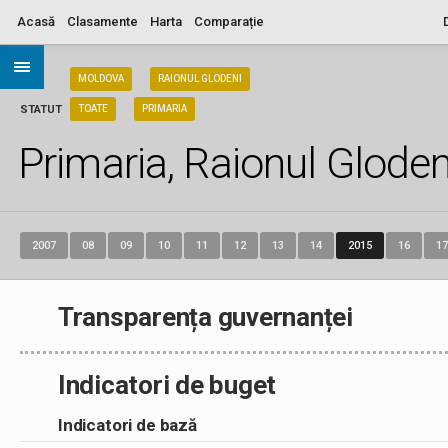
Acasă
Clasamente
Harta
Comparație
ARIA
MOLDOVA
RAIONUL GLODENI
STATUT
TOATE
PRIMARIA
Primaria, Raionul Gloden
2007
08
09
10
11
12
13
14
2015
16
17
Transparența guvernanței
Indicatori de buget
Indicatori de bază