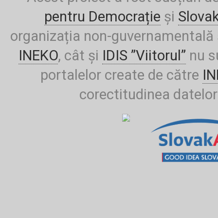
pentru Democrație
și
Slova
organizația non-guvernamentală ș
INEKO
, cât și
IDIS ”Viitorul”
nu su
portalelor create de către
I
corectitudinea datelor