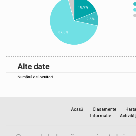
18,9%
9,5%
67,3%
Alte date
Numărul de locuitori
Acasă
Clasamente
Hart
Informativ
Activităț