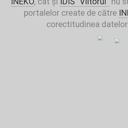
INEKO
, cât și
IDIS ”Viitorul”
nu su
portalelor create de către
I
corectitudinea datelor