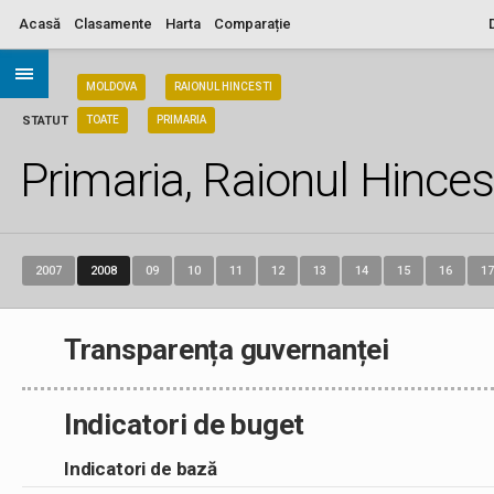
Acasă
Clasamente
Harta
Comparație
ARIA
MOLDOVA
RAIONUL HINCESTI
STATUT
TOATE
PRIMARIA
Primaria, Raionul Hinces
2007
2008
09
10
11
12
13
14
15
16
17
Transparența guvernanței
Indicatori de buget
Indicatori de bază