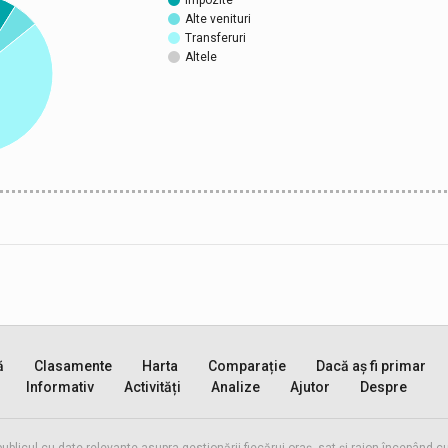
Impozite
Alte venituri
Transferuri
Altele
ă
Clasamente
Harta
Comparație
Dacă aș fi primar
Informativ
Activități
Analize
Ajutor
Despre