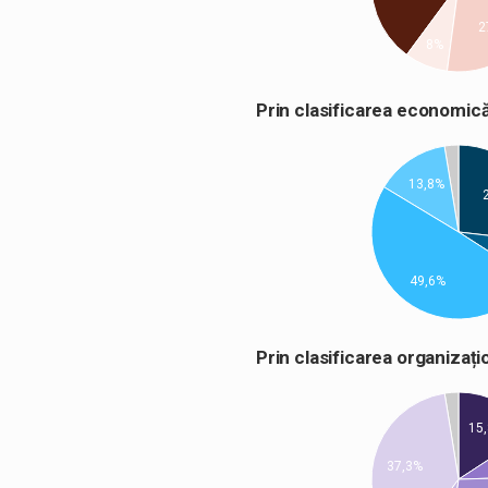
2
8%
Prin clasificarea econom
13,8%
49,6%
Prin clasificarea organiza
15
37,3%