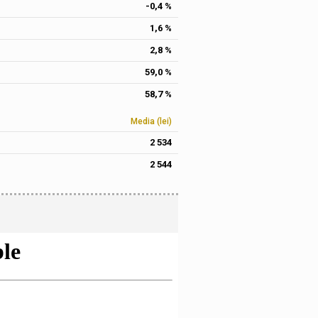
-0,4 %
1,6 %
2,8 %
59,0 %
58,7 %
Media (lei)
2 534
2 544