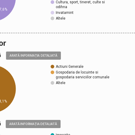
Cultura, sport, tineret, culte si
odihna
7,6%
Invatamint
Altele
or
ală
ARATĂ INFORMAȚIA DETALIATĂ
Actiuni Generale
Gospodaria de locuinte si
gospodaria serviciilor comunale
Altele
8,1%
ică
ARATĂ INFORMAȚIA DETALIATĂ