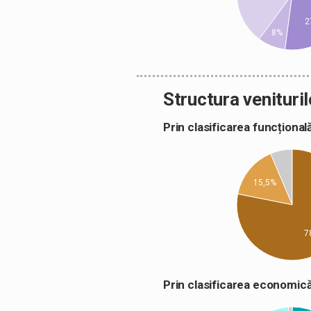
2
8%
Structura venituril
Prin clasificarea funcțion
15,5%
7
Prin clasificarea econom