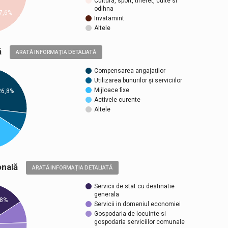
Cultura, sport, tineret, culte si
odihna
7,6%
Invatamint
Altele
ică
ARATĂ INFORMAȚIA DETALIATĂ
Compensarea angajaților
Utilizarea bunurilor și serviciilor
Mijloace fixe
26,8%
Activele curente
Altele
țională
ARATĂ INFORMAȚIA DETALIATĂ
Servicii de stat cu destinatie
generala
,8%
Servicii in domeniul economiei
Gospodaria de locuinte si
gospodaria serviciilor comunale