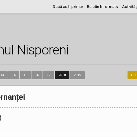
Dacă aș fi primar
Buletin Informativ
Activităț
nul Nisporeni
13
14
15
16
17
2018
2019
DE
rnanței
t