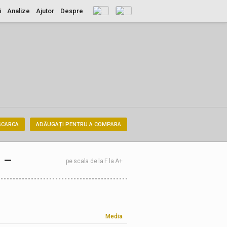
i
Analize
Ajutor
Despre
SCARCA
ADĂUGAȚI PENTRU A COMPARA
–
pe scala de la F la A+
Media