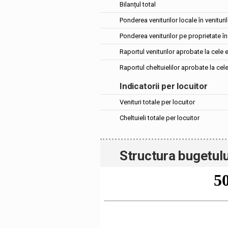
Bilanțul total
Ponderea veniturilor locale în venituril
Ponderea veniturilor pe proprietate în 
Raportul veniturilor aprobate la cele 
Raportul cheltuielilor aprobate la cel
Indicatorii per locuitor
Venituri totale per locuitor
Cheltuieli totale per locuitor
Structura bugetulu