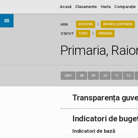
Acasă
Clasamente
Harta
Comparație
ARIA
MOLDOVA
RAIONUL NISPORENI
STATUT
TOATE
PRIMARIA
Primaria, Raio
2007
08
09
10
11
12
Transparența guve
Indicatori de buge
Indicatori de bază