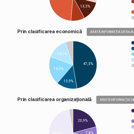
13,3%
Prin clasificarea economică
ARATĂ INFORMAȚIA DETALIA
14,1%
47,3%
19,3%
13,9%
Prin clasificarea organizațională
ARATĂ INFORMAȚIA D
20,9%
7,8%
45,9%