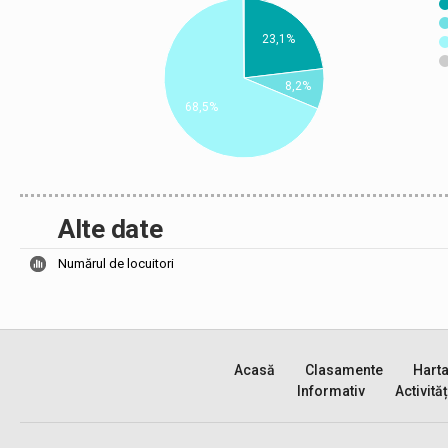
23,1%
8,2%
68,5%
Alte date
Numărul de locuitori
Acasă
Clasamente
Hart
Informativ
Activităț