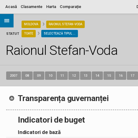
Acasă
Clasamente
Harta
Comparație
ARIA
MOLDOVA
RAIONUL STEFAN-VODA
STATUT
TOATE
SELECTEAZĂ TIPUL ...
Raionul Stefan-Voda
2007
08
09
10
11
12
13
14
15
16
17
Transparența guvernanței
Indicatori de buget
Indicatori de bază