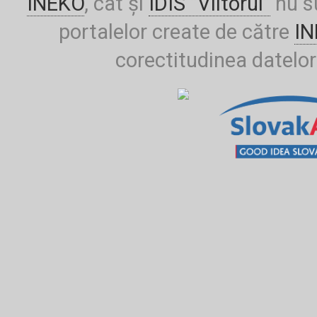
INEKO
, cât și
IDIS ”Viitorul”
nu su
portalelor create de către
I
corectitudinea datelor