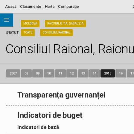
Acasă
Clasamente
Harta
Comparație
ARIA
MOLDOVA
RAIONUL U.T.A. GAGAUZIA
STATUT
TOATE
CONSILIUL RAIONAL
Consiliul Raional, Raionu
2007
08
09
10
11
12
13
14
2015
16
17
Transparența guvernanței
Indicatori de buget
Indicatori de bază