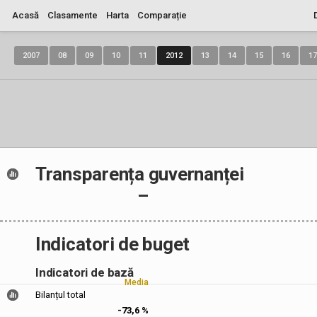
Acasă
Clasamente
Harta
Comparație
2007
08
09
10
11
2012
13
14
15
16
17
Transparența guvernanței
–
Indicatori de buget
Indicatori de bază
Media
Bilanțul total
-73,6 %