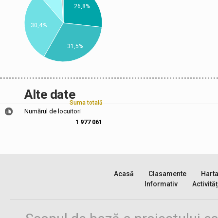
26,8%
30,4%
31,5%
Alte date
Suma totală
Numărul de locuitori
1 977 061
Acasă
Clasamente
Hart
Informativ
Activităț