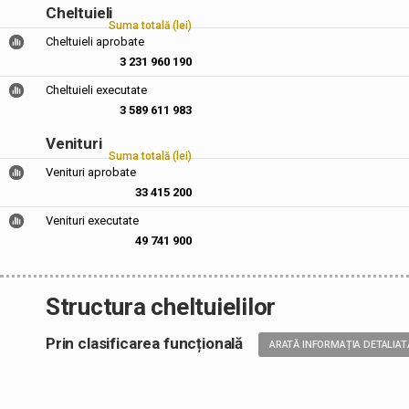
Cheltuieli
Suma totală (lei)
Cheltuieli aprobate
3 231 960 190
Cheltuieli executate
3 589 611 983
Venituri
Suma totală (lei)
Venituri aprobate
33 415 200
Venituri executate
49 741 900
Structura cheltuielilor
Prin clasificarea funcțională
ARATĂ INFORMAȚIA DETALIAT