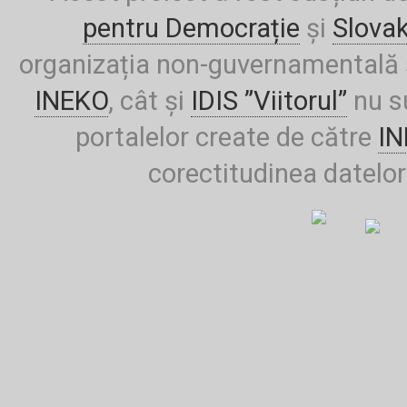
pentru Democrație
și
Slova
organizația non-guvernamentală ș
INEKO
, cât și
IDIS ”Viitorul”
nu su
portalelor create de către
I
corectitudinea datelor