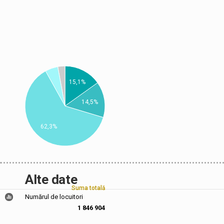
15,1%
14,5%
62,3%
Alte date
Suma totală
Numărul de locuitori
1 846 904