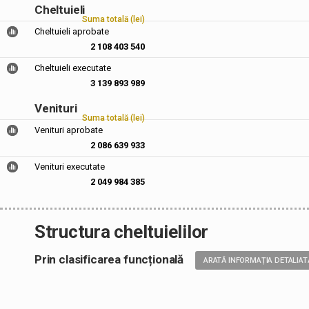
Cheltuieli
Suma totală (lei)
Cheltuieli aprobate
2 108 403 540
Cheltuieli executate
3 139 893 989
Venituri
Suma totală (lei)
Venituri aprobate
2 086 639 933
Venituri executate
2 049 984 385
Structura cheltuielilor
Prin clasificarea funcțională
ARATĂ INFORMAȚIA DETALIAT