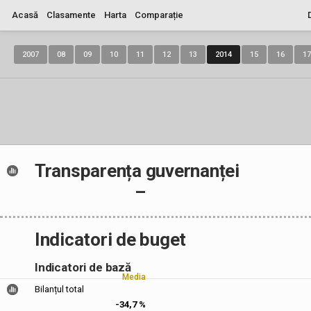
Acasă
Clasamente
Harta
Comparație
2007
08
09
10
11
12
13
2014
15
16
17
Transparența guvernanței
–
Indicatori de buget
Indicatori de bază
Media
Bilanțul total
-34,7 %