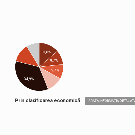
13,6%
9,7%
9,7%
34,9%
Prin clasificarea economică
ARATĂ INFORMAȚIA DETALIAT