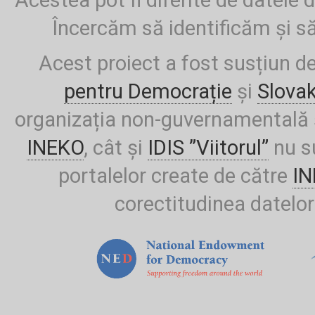
Acestea pot fi diferite de datele d
Încercăm să identificăm și să
Acest proiect a fost susțiun d
pentru Democrație
și
Slova
organizația non-guvernamentală ș
INEKO
, cât și
IDIS ”Viitorul”
nu su
portalelor create de către
I
corectitudinea datelor