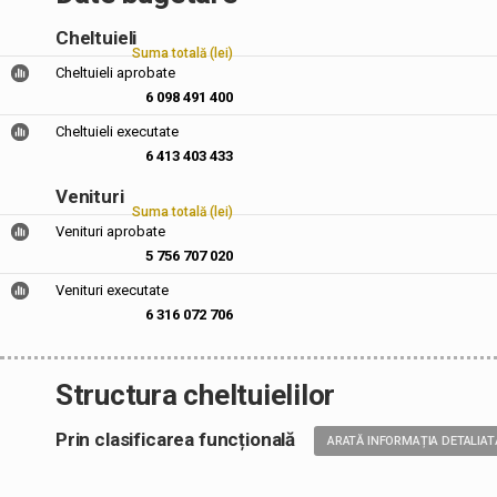
Cheltuieli
Suma totală (lei)
Cheltuieli aprobate
6 098 491 400
Cheltuieli executate
6 413 403 433
Venituri
Suma totală (lei)
Venituri aprobate
5 756 707 020
Venituri executate
6 316 072 706
Structura cheltuielilor
Prin clasificarea funcțională
ARATĂ INFORMAȚIA DETALIAT