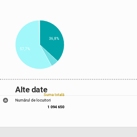
36,8%
57,7%
Alte date
Suma totală
Numărul de locuitori
1 094 650