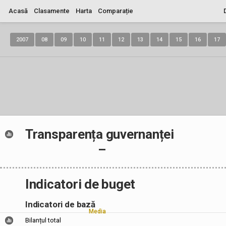
Acasă
Clasamente
Harta
Comparație
2007
08
09
10
11
12
13
14
15
16
17
Transparența guvernanței
–
Indicatori de buget
Indicatori de bază
Media
Bilanțul total