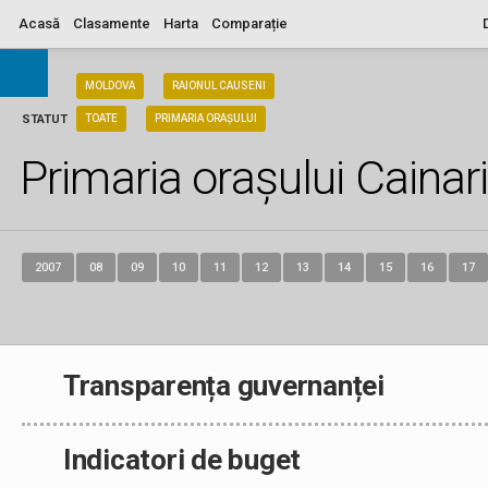
Acasă
Clasamente
Harta
Comparație
ARIA
MOLDOVA
RAIONUL CAUSENI
STATUT
TOATE
PRIMARIA ORAȘULUI
Primaria orașului Cainar
2007
08
09
10
11
12
13
14
15
16
17
Transparența guvernanței
Indicatori de buget