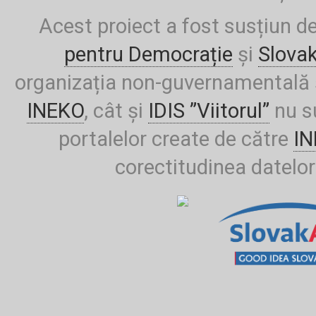
Acest proiect a fost susțiun d
pentru Democrație
și
Slova
organizația non-guvernamentală ș
INEKO
, cât și
IDIS ”Viitorul”
nu su
portalelor create de către
I
corectitudinea datelor