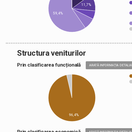
11,7%
59,4%
Structura veniturilor
Prin clasificarea funcțională
ARATĂ INFORMAȚIA DETALI
96,4%
Prin clasificarea economică