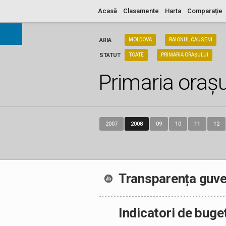
Acasă
Clasamente
Harta
Comparație
ARIA
MOLDOVA
RAIONUL CAUSENI
STATUT
TOATE
PRIMARIA ORAȘULUI
Primaria orașu
2007
2008
09
10
11
12
Transparența guve
Indicatori de buge