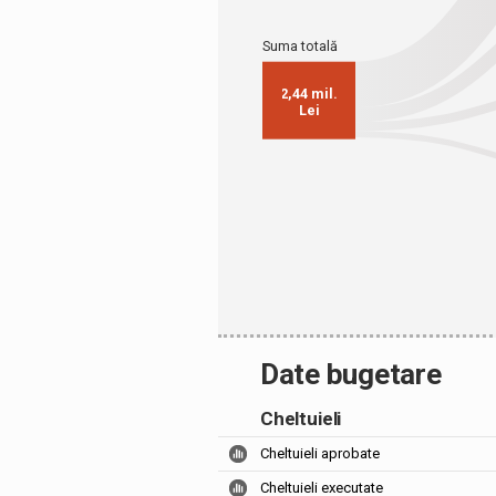
Date bugetare
Cheltuieli
Cheltuieli aprobate
Cheltuieli executate