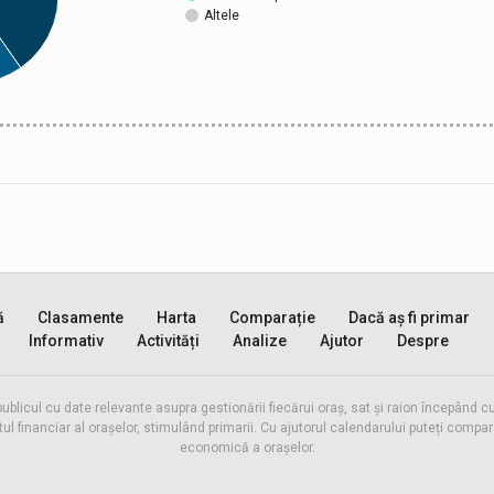
Altele
ă
Clasamente
Harta
Comparație
Dacă aș fi primar
Informativ
Activități
Analize
Ajutor
Despre
publicul cu date relevante asupra gestionării fiecărui oraș, sat și raion începând
inanciar al orașelor, stimulând primarii. Cu ajutorul calendarului puteți compara 
economică a orașelor.