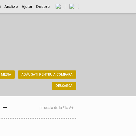
i
Analize
Ajutor
Despre
 MEDIA
ADĂUGAȚI PENTRU A COMPARA
DESCARCA
–
pe scala de la F la A+