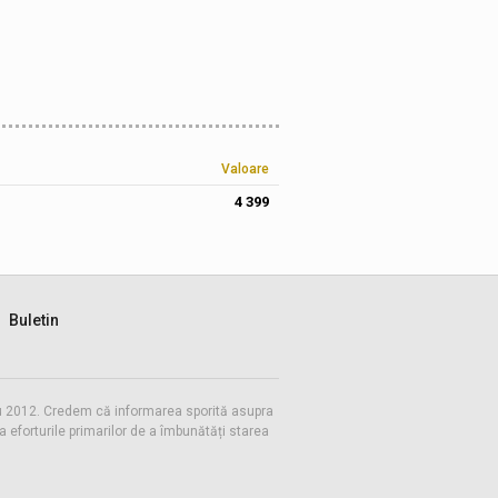
Valoare
4 399
Buletin
 cu 2012. Credem că informarea sporită asupra
eforturile primarilor de a îmbunătăți starea