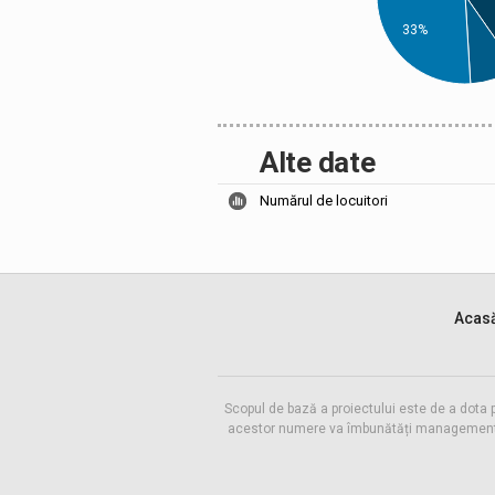
33%
Alte date
Numărul de locuitori
Acas
Scopul de bază a proiectului este de a dota 
acestor numere va îmbunătăți managementul f