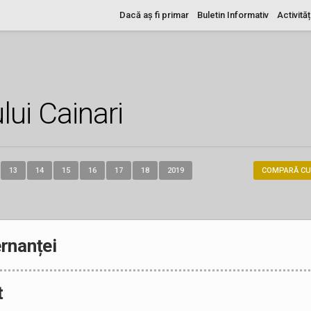
Dacă aș fi primar
Buletin Informativ
Activităț
lui Cainari
13
14
15
16
17
18
2019
COMPARĂ CU
rnanței
t