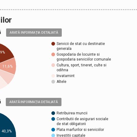
ilor
ală
ARATĂ INFORMAȚIA DETALIATĂ
Servicii de stat cu destinatie
generala
19%
Gospodaria de locuinte si
gospodaria serviciilor comunale
Cultura, sport, tineret, culte si
11,6%
odihna
Invatamint
Altele
ică
ARATĂ INFORMAȚIA DETALIATĂ
Retribuirea muncii
Contributii de asigurari sociale
de stat obligatorii
Plata marfurilor si serviciilor
40,3%
Investitii capitale