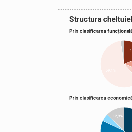
Structura cheltuiel
Prin clasificarea funcțion
59,1%
Prin clasificarea econom
12,9%