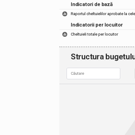
Indicatori de bază
Raportul cheltuielilor aprobate la cel
Indicatorii per locuitor
Cheltuieli totale per locuitor
Structura bugetulu