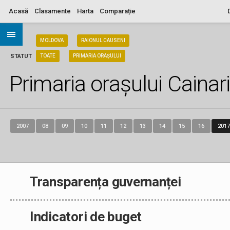
Acasă
Clasamente
Harta
Comparație
ARIA
MOLDOVA
RAIONUL CAUSENI
STATUT
TOATE
PRIMARIA ORAȘULUI
Primaria orașului Cainar
2007
08
09
10
11
12
13
14
15
16
2017
Transparența guvernanței
Indicatori de buget