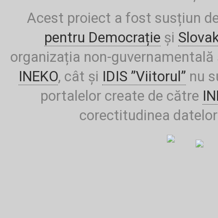
Acest proiect a fost susțiun d
pentru Democrație
și
Slova
organizația non-guvernamentală ș
INEKO
, cât și
IDIS ”Viitorul”
nu su
portalelor create de către
I
corectitudinea datelor