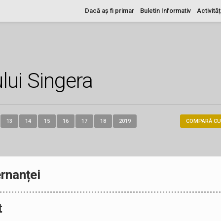
Dacă aș fi primar
Buletin Informativ
Activităț
lui Singera
13
14
15
16
17
18
2019
COMPARĂ CU
rnanței
t