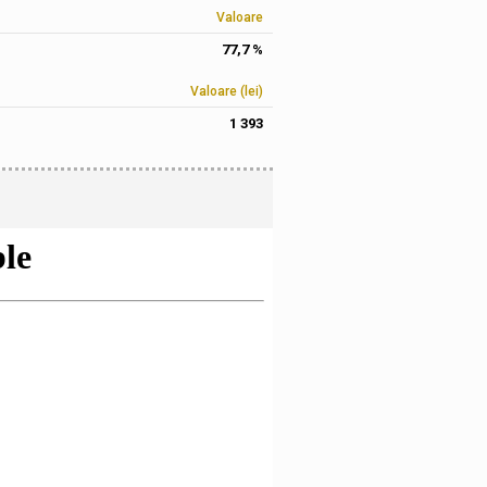
Valoare
77,7 %
Valoare (lei)
1 393