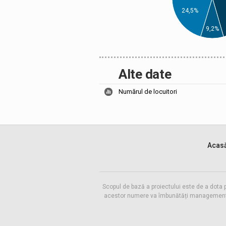
24,5%
9,2%
Alte date
Numărul de locuitori
Acas
Scopul de bază a proiectului este de a dota 
acestor numere va îmbunătăți managementul f