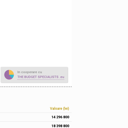
In cooperare cu
THE BUDGET SPECIALISTS .eu
Valoare (lei)
14 296 800
18 398 800