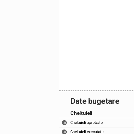
Date bugetare
Cheltuieli
Cheltuieli aprobate
Cheltuieli executate