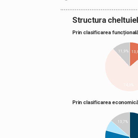
Structura cheltuiel
Prin clasificarea funcțion
11,9%
13,
74,3%
Prin clasificarea econom
13,7%