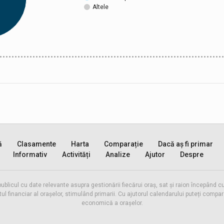
Altele
ă
Clasamente
Harta
Comparație
Dacă aș fi primar
Informativ
Activități
Analize
Ajutor
Despre
publicul cu date relevante asupra gestionării fiecărui oraș, sat și raion începând
inanciar al orașelor, stimulând primarii. Cu ajutorul calendarului puteți compara 
economică a orașelor.