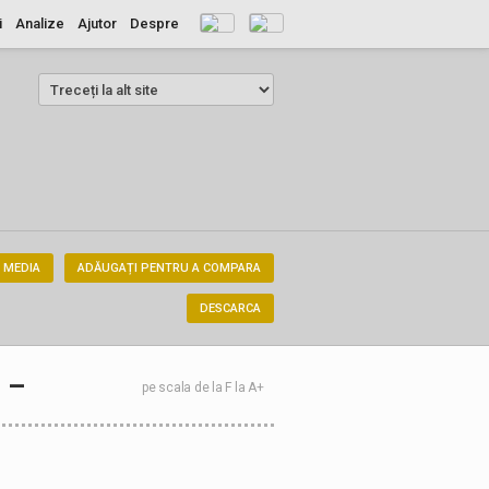
i
Analize
Ajutor
Despre
 MEDIA
ADĂUGAȚI PENTRU A COMPARA
DESCARCA
–
pe scala de la F la A+