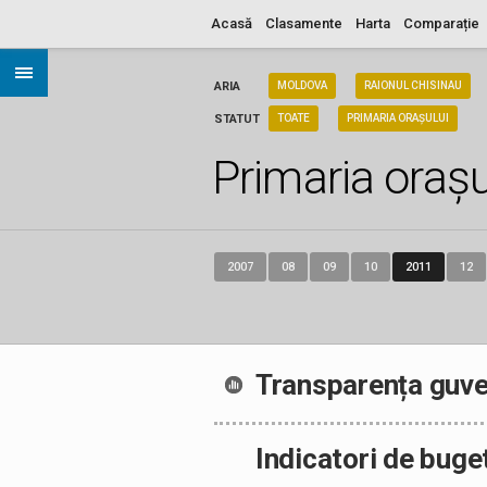
Acasă
Clasamente
Harta
Comparație
ARIA
MOLDOVA
RAIONUL CHISINAU
STATUT
TOATE
PRIMARIA ORAȘULUI
Primaria orașu
2007
08
09
10
2011
12
Transparența guve
Indicatori de buge