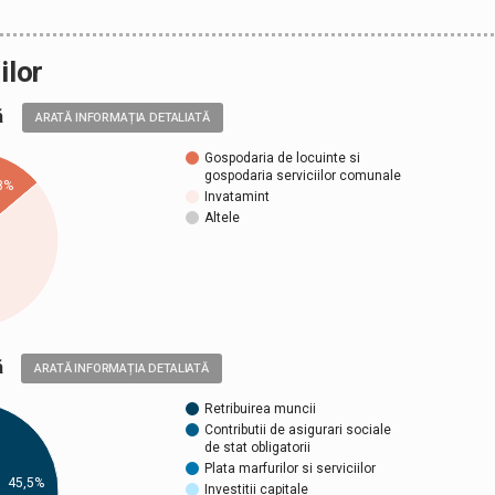
ilor
ală
ARATĂ INFORMAȚIA DETALIATĂ
Gospodaria de locuinte si
gospodaria serviciilor comunale
8%
Invatamint
Altele
ică
ARATĂ INFORMAȚIA DETALIATĂ
Retribuirea muncii
Contributii de asigurari sociale
de stat obligatorii
Plata marfurilor si serviciilor
45,5%
Investitii capitale