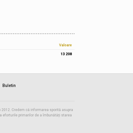
Valoare
13 208
Buletin
 cu 2012. Credem că informarea sporită asupra
eforturile primarilor de a îmbunătăți starea