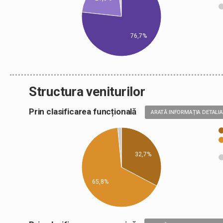
76,7%
Structura veniturilor
Prin clasificarea funcțională
ARATĂ INFORMAȚIA DETALI
32,7%
65,8%