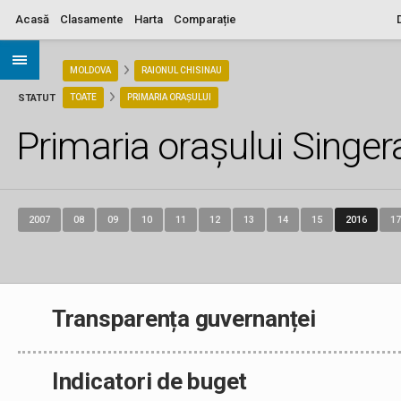
Acasă
Clasamente
Harta
Comparație
ARIA
MOLDOVA
RAIONUL CHISINAU
STATUT
TOATE
PRIMARIA ORAȘULUI
Primaria orașului Singer
2007
08
09
10
11
12
13
14
15
2016
17
Transparența guvernanței
Indicatori de buget