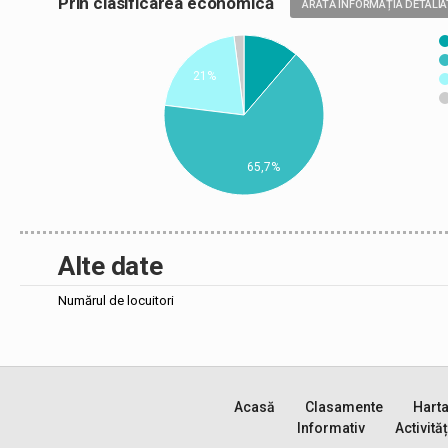
Prin clasificarea economică
ARATĂ INFORMAȚIA DETALIA
21%
65,7%
Alte date
Numărul de locuitori
Acasă
Clasamente
Hart
Informativ
Activităț