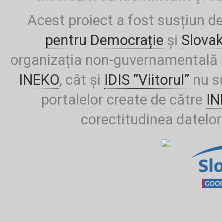
Acest proiect a fost susțiun d
pentru Democrație
și
Slova
organizația non-guvernamentală ș
INEKO
, cât și
IDIS ”Viitorul”
nu su
portalelor create de către
I
corectitudinea datelor